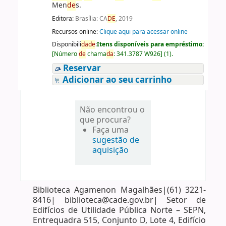
Men
de
s.
Editora:
Brasília: CA
DE
, 2019
Recursos online:
Clique aqui para acessar online
Disponibili
da
de
:
Itens disponíveis para empréstimo:
[
Número
de
chama
da
:
341.3787 W926
]
(1).
Reservar
Adicionar ao seu carrinho
Não encontrou o
que procura?
Faça uma
sugestão de
aquisição
Biblioteca Agamenon Magalhães|(61) 3221-
8416| biblioteca@cade.gov.br| Setor de
Edifícios de Utilidade Pública Norte – SEPN,
Entrequadra 515, Conjunto D, Lote 4, Edifício