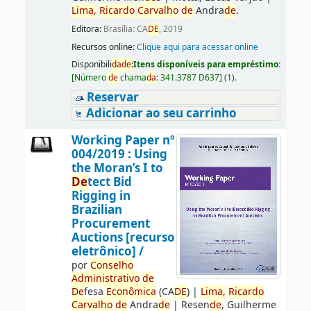
Lima,
Ricardo
Carvalho
de
Andra
de
.
Editora:
Brasília: CA
DE
, 2019
Recursos online:
Clique aqui para acessar online
Disponibili
da
de
:
Itens disponíveis para empréstimo:
[
Número
de
chama
da
:
341.3787 D637
]
(1).
Reservar
Adicionar ao seu carrinho
Working Paper nº
004/2019 : Using
the Moran’s I to
De
tect Bid
Rigging in
Brazilian
Procurement
Auctions [recurso
eletrônico] /
por
Conselho
Administrativo
de
De
fesa
Econômica
(CA
DE
)
|
Lima,
Ricardo
Carvalho
de
Andra
de
|
Resen
de
, Guilherme