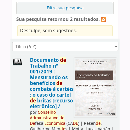
Filtre sua pesquisa
Sua pesquisa retornou 2 resultados.
Desculpe, sem sugestões.
Documento
de
Trabalho nº
001/2019 :
Mensurando os
benefícios
de
combate à cartéis
: o caso do cartel
de
britas [recurso
eletrônico] /
por
Conselho
Administrativo
de
De
fesa
Econômica
(CA
DE
)
|
Resen
de
,
Guilherme Men
de
s
|
Motta, Lucas Varjão
|