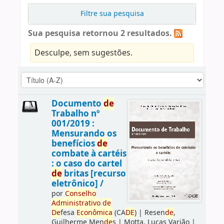
Filtre sua pesquisa
Sua pesquisa retornou 2 resultados.
Desculpe, sem sugestões.
Documento
de
Trabalho nº
001/2019 :
Mensurando os
benefícios
de
combate à cartéis
: o caso do cartel
de
britas [recurso
eletrônico] /
por
Conselho
Administrativo
de
De
fesa
Econômica
(CA
DE
)
|
Resen
de
,
Guilherme Men
de
s
|
Motta, Lucas Varjão
|