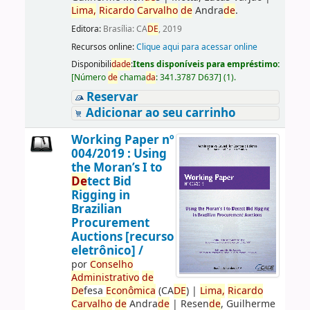
Lima,
Ricardo
Carvalho
de
Andra
de
.
Editora:
Brasília: CA
DE
, 2019
Recursos online:
Clique aqui para acessar online
Disponibili
da
de
:
Itens disponíveis para empréstimo:
[
Número
de
chama
da
:
341.3787 D637
]
(1).
Reservar
Adicionar ao seu carrinho
Working Paper nº
004/2019 : Using
the Moran’s I to
De
tect Bid
Rigging in
Brazilian
Procurement
Auctions [recurso
eletrônico] /
por
Conselho
Administrativo
de
De
fesa
Econômica
(CA
DE
)
|
Lima,
Ricardo
Carvalho
de
Andra
de
|
Resen
de
, Guilherme