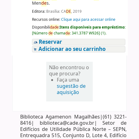
Men
de
s.
Editora:
Brasília: CA
DE
, 2019
Recursos online:
Clique aqui para acessar online
Disponibili
da
de
:
Itens disponíveis para empréstimo:
[
Número
de
chama
da
:
341.3787 W926
]
(1).
Reservar
Adicionar ao seu carrinho
Não encontrou o
que procura?
Faça uma
sugestão de
aquisição
Biblioteca Agamenon Magalhães|(61) 3221-
8416| biblioteca@cade.gov.br| Setor de
Edifícios de Utilidade Pública Norte – SEPN,
Entrequadra 515, Conjunto D, Lote 4, Edifício