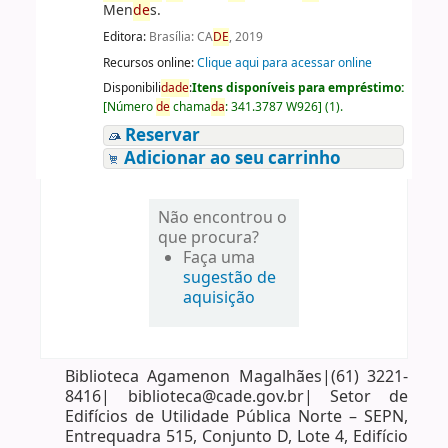
Men
de
s.
Editora:
Brasília: CA
DE
, 2019
Recursos online:
Clique aqui para acessar online
Disponibili
da
de
:
Itens disponíveis para empréstimo:
[
Número
de
chama
da
:
341.3787 W926
]
(1).
Reservar
Adicionar ao seu carrinho
Não encontrou o
que procura?
Faça uma
sugestão de
aquisição
Biblioteca Agamenon Magalhães|(61) 3221-
8416| biblioteca@cade.gov.br| Setor de
Edifícios de Utilidade Pública Norte – SEPN,
Entrequadra 515, Conjunto D, Lote 4, Edifício