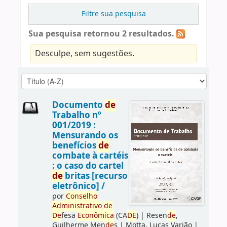
Filtre sua pesquisa
Sua pesquisa retornou 2 resultados.
Desculpe, sem sugestões.
Documento
de
Trabalho nº
001/2019 :
Mensurando os
benefícios
de
combate à cartéis
: o caso do cartel
de
britas [recurso
eletrônico] /
por
Conselho
Administrativo
de
De
fesa
Econômica
(CA
DE
)
|
Resen
de
,
Guilherme Men
de
s
|
Motta, Lucas Varjão
|