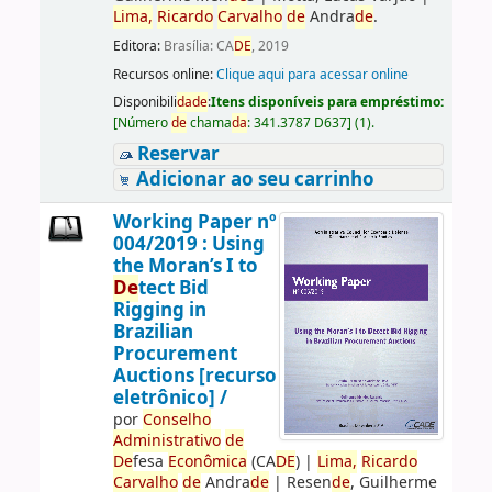
Lima,
Ricardo
Carvalho
de
Andra
de
.
Editora:
Brasília: CA
DE
, 2019
Recursos online:
Clique aqui para acessar online
Disponibili
da
de
:
Itens disponíveis para empréstimo:
[
Número
de
chama
da
:
341.3787 D637
]
(1).
Reservar
Adicionar ao seu carrinho
Working Paper nº
004/2019 : Using
the Moran’s I to
De
tect Bid
Rigging in
Brazilian
Procurement
Auctions [recurso
eletrônico] /
por
Conselho
Administrativo
de
De
fesa
Econômica
(CA
DE
)
|
Lima,
Ricardo
Carvalho
de
Andra
de
|
Resen
de
, Guilherme