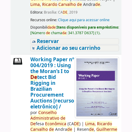
Lima,
Ricardo
Carvalho
de
Andra
de
.
Editora:
Brasília: CA
DE
, 2019
Recursos online:
Clique aqui para acessar online
Disponibili
da
de
:
Itens disponíveis para empréstimo:
[
Número
de
chama
da
:
341.3787 D637
]
(1).
Reservar
Adicionar ao seu carrinho
Working Paper nº
004/2019 : Using
the Moran’s I to
De
tect Bid
Rigging in
Brazilian
Procurement
Auctions [recurso
eletrônico] /
por
Conselho
Administrativo
de
De
fesa
Econômica
(CA
DE
)
|
Lima,
Ricardo
Carvalho
de
Andra
de
|
Resen
de
,
Guilherme