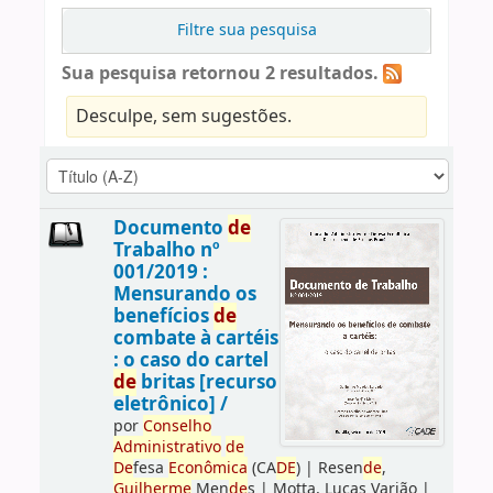
Filtre sua pesquisa
Sua pesquisa retornou 2 resultados.
Desculpe, sem sugestões.
Documento
de
Trabalho nº
001/2019 :
Mensurando os
benefícios
de
combate à cartéis
: o caso do cartel
de
britas [recurso
eletrônico] /
por
Conselho
Administrativo
de
De
fesa
Econômica
(CA
DE
)
|
Resen
de
,
Guilherme
Men
de
s
|
Motta, Lucas Varjão
|