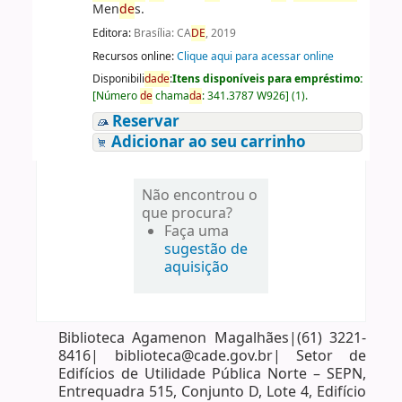
Men
de
s.
Editora:
Brasília: CA
DE
, 2019
Recursos online:
Clique aqui para acessar online
Disponibili
da
de
:
Itens disponíveis para empréstimo:
[
Número
de
chama
da
:
341.3787 W926
]
(1).
Reservar
Adicionar ao seu carrinho
Não encontrou o
que procura?
Faça uma
sugestão de
aquisição
Biblioteca Agamenon Magalhães|(61) 3221-
8416| biblioteca@cade.gov.br| Setor de
Edifícios de Utilidade Pública Norte – SEPN,
Entrequadra 515, Conjunto D, Lote 4, Edifício