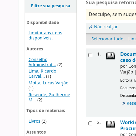
Sua pesquisa retorno
Filtre sua pesquisa
Desculpe, sem suges
Disponibilidade
Não realçar
Limitar aos itens
disponíveis.
Selecionar tudo
Lim
Autores
Docume
1.
Conselho
caso d
Administrat...
(2)
por
Con
Lima, Ricardo
Varjão
Carval...
(1)
Editora:
B
Motta, Lucas Varjão
(1)
Recursos
Resende, Guilherme
Disponibi
M...
(2)
Rese
Tipos de materiais
Livros
(2)
Workin
2.
Procur
Assuntos
por
Con