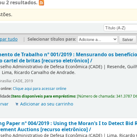
u 2 resultados.
tões.
par tudo
|
Selecionar títulos para:
nto de Trabalho nº 001/2019 : Mensurando os benefícios
o cartel de britas [recurso eletrônico] /
selho Administrativo de Defesa Econômica (CADE)
|
Resende, Gui
|
Lima, Ricardo Carvalho de Andrade.
rasília: CADE, 2019
 online:
Clique aqui para acessar online
lidade:
Itens disponíveis para empréstimo:
[
Número de chamada:
341.3787 D
rvar
Adicionar ao seu carrinho
g Paper nº 004/2019 : Using the Moran’s I to Detect Bid R
ement Auctions [recurso eletrônico] /
selho Administrativo de Defesa Econômica (CADE)
|
Lima, Ricardo