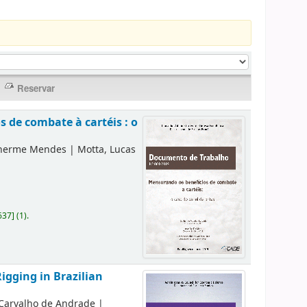
 de combate à cartéis : o
lherme Mendes
|
Motta, Lucas
637
]
(1).
igging in Brazilian
 Carvalho de Andrade
|