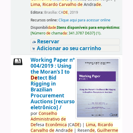
Lima,
Ricardo
Carvalho
de
Andra
de
.
Editora:
Brasília: CA
DE
, 2019
Recursos online:
Clique aqui para acessar online
Disponibili
da
de
:
Itens disponíveis para empréstimo:
[
Número
de
chama
da
:
341.3787 D637
]
(1).
Reservar
Adicionar ao seu carrinho
Working Paper nº
004/2019 : Using
the Moran’s I to
De
tect Bid
Rigging in
Brazilian
Procurement
Auctions [recurso
eletrônico] /
por
Conselho
Administrativo
de
De
fesa
Econômica
(CA
DE
)
|
Lima,
Ricardo
Carvalho
de
Andra
de
|
Resen
de
,
Guilherme