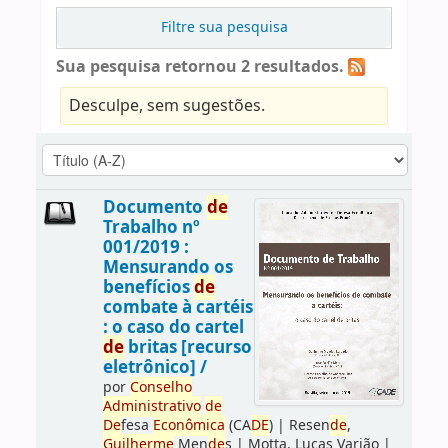
Filtre sua pesquisa
Sua pesquisa retornou 2 resultados.
Desculpe, sem sugestões.
Documento
de
Trabalho nº
001/2019 :
Mensurando os
benefícios
de
combate à cartéis
: o caso do cartel
de
britas [recurso
eletrônico] /
por
Conselho
Administrativo
de
De
fesa
Econômica
(CA
DE
)
|
Resen
de
,
Guilherme
Men
de
s
|
Motta, Lucas Varjão
|