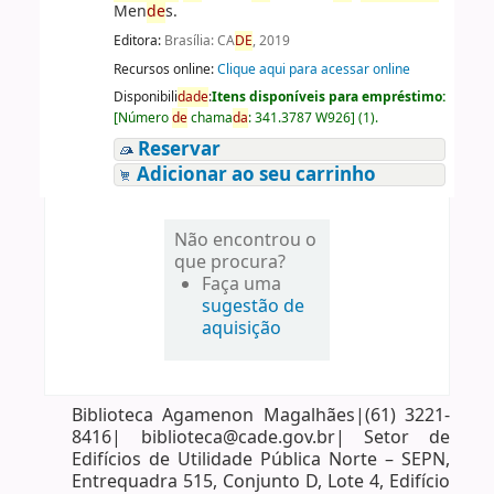
Men
de
s.
Editora:
Brasília: CA
DE
, 2019
Recursos online:
Clique aqui para acessar online
Disponibili
da
de
:
Itens disponíveis para empréstimo:
[
Número
de
chama
da
:
341.3787 W926
]
(1).
Reservar
Adicionar ao seu carrinho
Não encontrou o
que procura?
Faça uma
sugestão de
aquisição
Biblioteca Agamenon Magalhães|(61) 3221-
8416| biblioteca@cade.gov.br| Setor de
Edifícios de Utilidade Pública Norte – SEPN,
Entrequadra 515, Conjunto D, Lote 4, Edifício