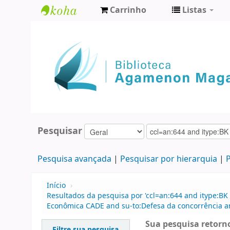
Carrinho
Listas
Biblioteca
Agamenon
Magalhães
Pesquisar
Pesquisa avançada
Pesquisar por hierarquia
P
Início
›
Resultados da pesquisa por 'ccl=an:644 and itype:BK
Econômica CADE and su-to:Defesa da concorrência a
Sua pesquisa retorno
Filtre sua pesquisa