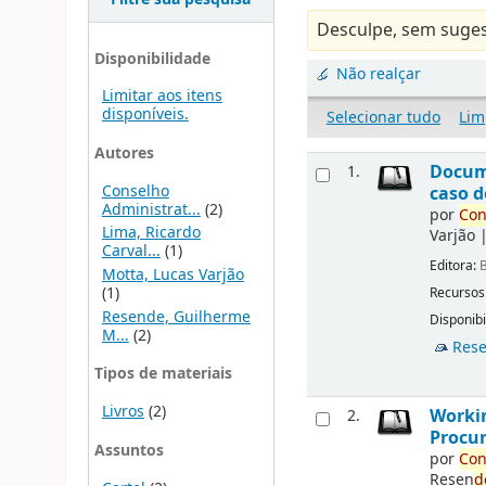
Desculpe, sem suges
Disponibilidade
Não realçar
Limitar aos itens
disponíveis.
Selecionar tudo
Lim
Autores
Docu
1.
Conselho
caso d
Administrat...
(2)
por
Con
Lima, Ricardo
Varjão
Carval...
(1)
Editora:
B
Motta, Lucas Varjão
(1)
Recursos
Resende, Guilherme
Disponibi
M...
(2)
Rese
Tipos de materiais
Livros
(2)
Workin
2.
Procur
Assuntos
por
Con
Resen
d