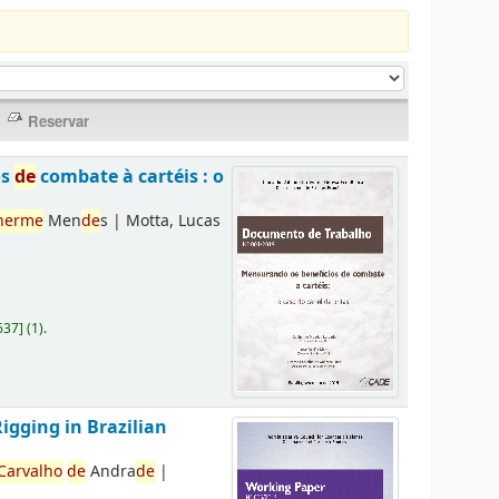
os
de
combate à cartéis : o
herme
Men
de
s
|
Motta, Lucas
637
]
(1).
Rigging in Brazilian
Carvalho
de
Andra
de
|