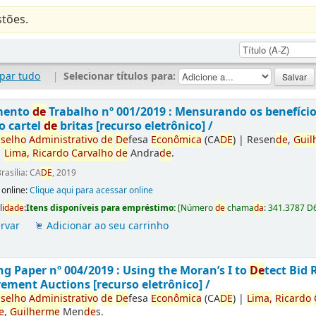
tões.
par tudo
|
Selecionar títulos para:
mento
de
Trabalho nº 001/2019 : Mensurando os benefíci
o cartel
de
britas [recurso eletrônico] /
selho
Administrativo
de
De
fesa
Econômica
(CA
DE
)
|
Resen
de
,
Guil
|
Lima,
Ricardo
Carvalho
de
Andra
de
.
rasília: CA
DE
, 2019
 online:
Clique aqui para acessar online
li
da
de
:
Itens disponíveis para empréstimo:
[
Número
de
chama
da
:
341.3787 D
rvar
Adicionar ao seu carrinho
g Paper nº 004/2019 : Using the Moran’s I to
De
tect Bid 
ement Auctions [recurso eletrônico] /
selho
Administrativo
de
De
fesa
Econômica
(CA
DE
)
|
Lima,
Ricardo
e
,
Guilherme
Men
de
s.