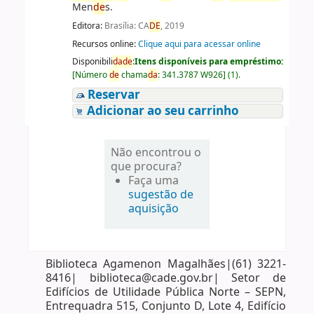
Men
de
s.
Editora:
Brasília: CA
DE
, 2019
Recursos online:
Clique aqui para acessar online
Disponibili
da
de
:
Itens disponíveis para empréstimo:
[
Número
de
chama
da
:
341.3787 W926
]
(1).
Reservar
Adicionar ao seu carrinho
Não encontrou o
que procura?
Faça uma
sugestão de
aquisição
Biblioteca Agamenon Magalhães|(61) 3221-
8416| biblioteca@cade.gov.br| Setor de
Edifícios de Utilidade Pública Norte – SEPN,
Entrequadra 515, Conjunto D, Lote 4, Edifício