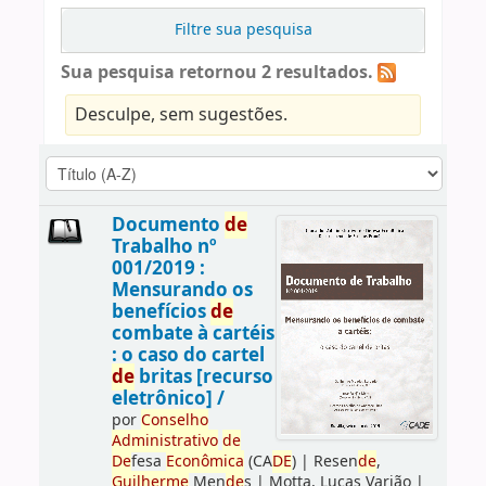
Filtre sua pesquisa
Sua pesquisa retornou 2 resultados.
Desculpe, sem sugestões.
Documento
de
Trabalho nº
001/2019 :
Mensurando os
benefícios
de
combate à cartéis
: o caso do cartel
de
britas [recurso
eletrônico] /
por
Conselho
Administrativo
de
De
fesa
Econômica
(CA
DE
)
|
Resen
de
,
Guilherme
Men
de
s
|
Motta, Lucas Varjão
|