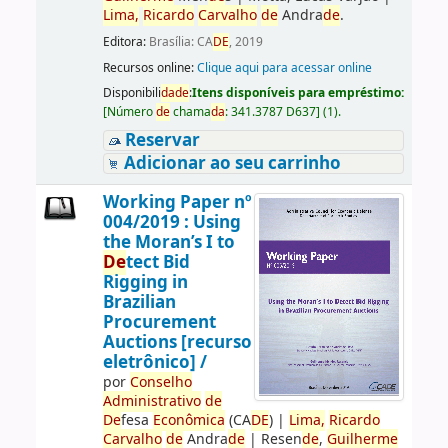
Lima,
Ricardo
Carvalho
de
Andra
de
.
Editora:
Brasília: CA
DE
, 2019
Recursos online:
Clique aqui para acessar online
Disponibili
da
de
:
Itens disponíveis para empréstimo:
[
Número
de
chama
da
:
341.3787 D637
]
(1).
Reservar
Adicionar ao seu carrinho
Working Paper nº
004/2019 : Using
the Moran’s I to
De
tect Bid
Rigging in
Brazilian
Procurement
Auctions [recurso
eletrônico] /
por
Conselho
Administrativo
de
De
fesa
Econômica
(CA
DE
)
|
Lima,
Ricardo
Carvalho
de
Andra
de
|
Resen
de
,
Guilherme