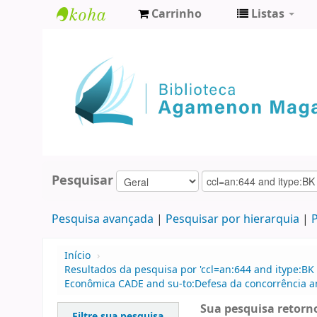
Carrinho
Listas
Biblioteca
Agamenon
Magalhães
Pesquisar
Pesquisa avançada
Pesquisar por hierarquia
P
Início
›
Resultados da pesquisa por 'ccl=an:644 and itype:BK
Econômica CADE and su-to:Defesa da concorrência an
Sua pesquisa retorno
Filtre sua pesquisa