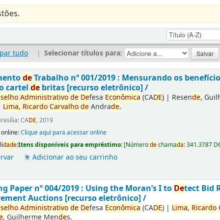
tões.
par tudo
|
Selecionar títulos para:
mento
de
Trabalho nº 001/2019 : Mensurando os benefíci
o cartel
de
britas [recurso eletrônico] /
selho
Administrativo
de
De
fesa
Econômica
(CA
DE
)
|
Resen
de
, Gui
|
Lima,
Ricardo
Carvalho
de
Andra
de
.
rasília: CA
DE
, 2019
 online:
Clique aqui para acessar online
li
da
de
:
Itens disponíveis para empréstimo:
[
Número
de
chama
da
:
341.3787 D
rvar
Adicionar ao seu carrinho
g Paper nº 004/2019 : Using the Moran’s I to
De
tect Bid 
ement Auctions [recurso eletrônico] /
selho
Administrativo
de
De
fesa
Econômica
(CA
DE
)
|
Lima,
Ricardo
e
, Guilherme Men
de
s.