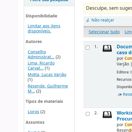
Desculpe, sem suges
Disponibilidade
Não realçar
Limitar aos itens
disponíveis.
Selecionar tudo
Lim
Autores
Docu
1.
Conselho
caso d
Administrat...
(2)
por
Con
Lima, Ricardo
Varjão
Carval...
(1)
Editora:
B
Motta, Lucas Varjão
(1)
Recursos
Resende, Guilherme
Disponibi
M...
(2)
Rese
Tipos de materiais
Livros
(2)
Workin
2.
Procur
Assuntos
por
Con
Resen
d