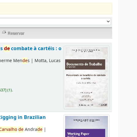
os
de
combate à cartéis : o
lherme Men
de
s
|
Motta, Lucas
637
]
(1).
Rigging in Brazilian
Carvalho
de
Andra
de
|