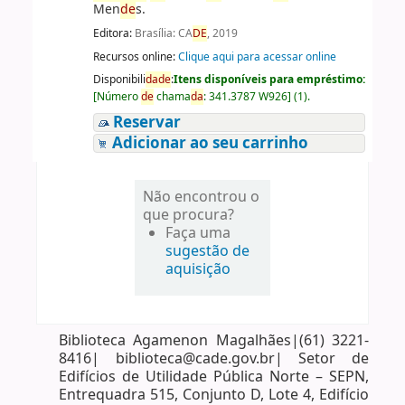
Men
de
s.
Editora:
Brasília: CA
DE
, 2019
Recursos online:
Clique aqui para acessar online
Disponibili
da
de
:
Itens disponíveis para empréstimo:
[
Número
de
chama
da
:
341.3787 W926
]
(1).
Reservar
Adicionar ao seu carrinho
Não encontrou o
que procura?
Faça uma
sugestão de
aquisição
Biblioteca Agamenon Magalhães|(61) 3221-
8416| biblioteca@cade.gov.br| Setor de
Edifícios de Utilidade Pública Norte – SEPN,
Entrequadra 515, Conjunto D, Lote 4, Edifício