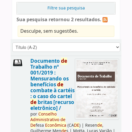
Filtre sua pesquisa
Sua pesquisa retornou 2 resultados.
Desculpe, sem sugestões.
Documento
de
Trabalho nº
001/2019 :
Mensurando os
benefícios
de
combate à cartéis
: o caso do cartel
de
britas [recurso
eletrônico] /
por
Conselho
Administrativo
de
De
fesa
Econômica
(CA
DE
)
|
Resen
de
,
Guilherme Men
de
s
|
Motta, Lucas Varjão
|