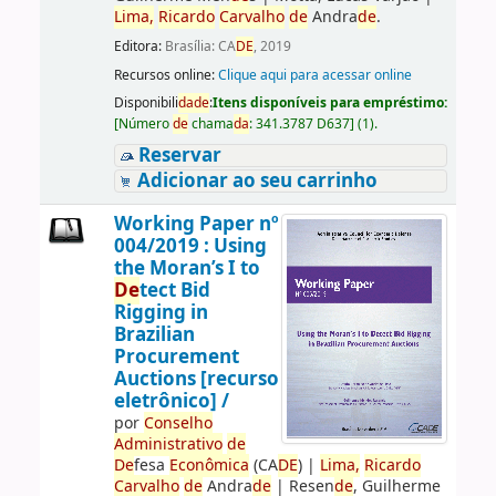
Lima,
Ricardo
Carvalho
de
Andra
de
.
Editora:
Brasília: CA
DE
, 2019
Recursos online:
Clique aqui para acessar online
Disponibili
da
de
:
Itens disponíveis para empréstimo:
[
Número
de
chama
da
:
341.3787 D637
]
(1).
Reservar
Adicionar ao seu carrinho
Working Paper nº
004/2019 : Using
the Moran’s I to
De
tect Bid
Rigging in
Brazilian
Procurement
Auctions [recurso
eletrônico] /
por
Conselho
Administrativo
de
De
fesa
Econômica
(CA
DE
)
|
Lima,
Ricardo
Carvalho
de
Andra
de
|
Resen
de
, Guilherme