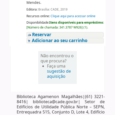
Mendes.
Editora:
Brasília: CADE, 2019
Recursos online:
Clique aqui para acessar online
Disponibilidade:
Itens disponíveis para empréstimo:
[
Número de chamada:
341.3787 W926
]
(1).
Reservar
Adicionar ao seu carrinho
Não encontrou o
que procura?
Faça uma
sugestão de
aquisição
Biblioteca Agamenon Magalhães|(61) 3221-
8416| biblioteca@cade.gov.br| Setor de
Edifícios de Utilidade Pública Norte – SEPN,
Entrequadra 515, Conjunto D, Lote 4, Edifício