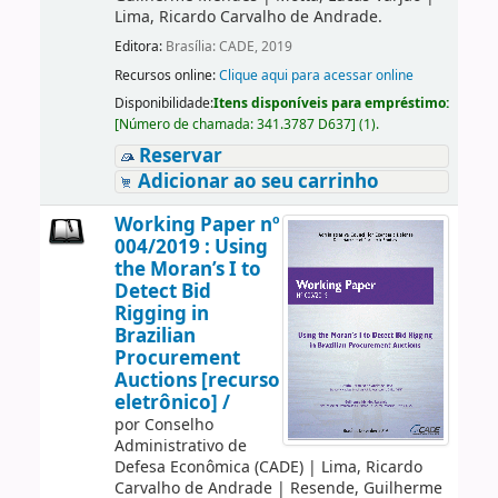
Lima, Ricardo Carvalho de Andrade.
Editora:
Brasília: CADE, 2019
Recursos online:
Clique aqui para acessar online
Disponibilidade:
Itens disponíveis para empréstimo:
[
Número de chamada:
341.3787 D637
]
(1).
Reservar
Adicionar ao seu carrinho
Working Paper nº
004/2019 : Using
the Moran’s I to
Detect Bid
Rigging in
Brazilian
Procurement
Auctions [recurso
eletrônico] /
por
Conselho
Administrativo de
Defesa Econômica (CADE)
|
Lima, Ricardo
Carvalho de Andrade
|
Resende, Guilherme