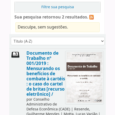
Filtre sua pesquisa
Sua pesquisa retornou 2 resultados.
Desculpe, sem sugestões.
Documento de
Trabalho nº
001/2019 :
Mensurando os
benefícios de
combate à cartéis
: o caso do cartel
de britas [recurso
eletrônico] /
por
Conselho
Administrativo de
Defesa Econômica (CADE)
|
Resende,
Guilherme Mendes
|
Motta, Lucas Varjão
|