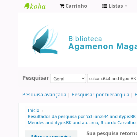
Carrinho
Listas
Biblioteca
Agamenon
Magalhães
Pesquisar
Pesquisa avançada
Pesquisar por hierarquia
P
Início
›
Resultados da pesquisa por 'ccl=an:644 and itype:BK
Mendes and itype:BK and au:Lima, Ricardo Carvalho
Sua pesquisa retorno
Filtre sua pesquisa