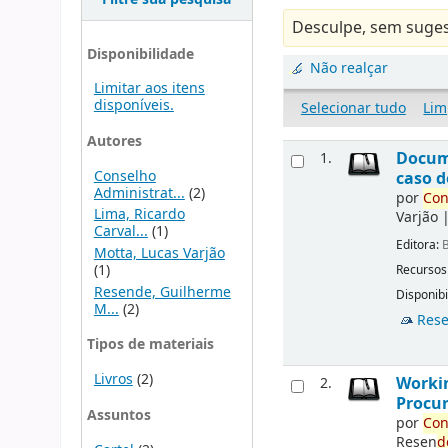
Desculpe, sem suges
Disponibilidade
Não realçar
Limitar aos itens
disponíveis.
Selecionar tudo
Lim
Autores
Docu
1.
Conselho
caso d
Administrat...
(2)
por
Con
Lima, Ricardo
Varjão
Carval...
(1)
Editora:
B
Motta, Lucas Varjão
(1)
Recursos
Resende, Guilherme
Disponibi
M...
(2)
Rese
Tipos de materiais
Livros
(2)
Workin
2.
Procur
Assuntos
por
Con
Resen
d