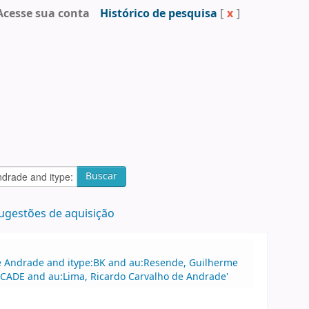
Acesse sua conta
Histórico de pesquisa
[
x
]
Buscar
ugestões de aquisição
 de Andrade and itype:BK and au:Resende, Guilherme
 CADE and au:Lima, Ricardo Carvalho de Andrade'