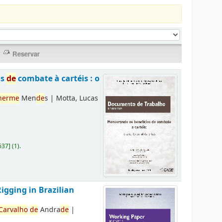
os
de
combate à cartéis : o
herme
Men
de
s
|
Motta, Lucas
637
]
(1).
Rigging in Brazilian
Carvalho
de
Andra
de
|