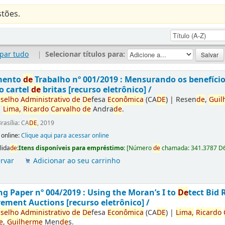
tões.
par tudo
|
Selecionar títulos para:
mento
de
Trabalho nº 001/2019 : Mensurando os benefíci
o cartel
de
britas [recurso eletrônico] /
selho
Administrativo
de
De
fesa
Econômica
(CA
DE
)
|
Resen
de
,
Guil
|
Lima,
Ricardo
Carvalho
de
Andra
de
.
rasília: CA
DE
, 2019
 online:
Clique aqui para acessar online
lida
de
:
Itens disponíveis para empréstimo:
[
Número
de
chamada:
341.3787 D
rvar
Adicionar ao seu carrinho
g Paper nº 004/2019 : Using the Moran’s I to
De
tect Bid 
ement Auctions [recurso eletrônico] /
selho
Administrativo
de
De
fesa
Econômica
(CA
DE
)
|
Lima,
Ricardo
e
,
Guilherme
Men
de
s.