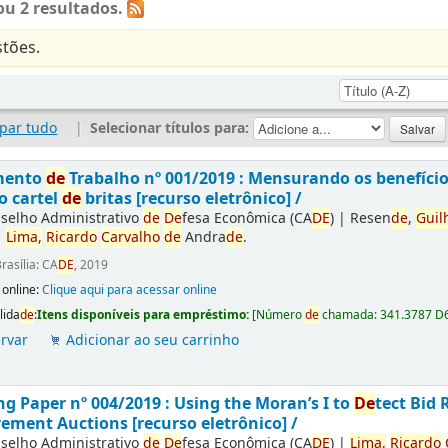
u 2 resultados.
tões.
par tudo
|
Selecionar títulos para:
mento
de
Trabalho nº 001/2019 : Mensurando os benefíci
o cartel
de
britas [recurso eletrônico] /
selho Administrativo
de
De
fesa Econômica (CA
DE
)
|
Resen
de
,
Guil
|
Lima,
Ricardo
Carvalho
de
Andra
de
.
rasília: CA
DE
, 2019
 online:
Clique aqui para acessar online
lida
de
:
Itens disponíveis para empréstimo:
[
Número
de
chamada:
341.3787 D
rvar
Adicionar ao seu carrinho
g Paper nº 004/2019 : Using the Moran’s I to
De
tect Bid 
ement Auctions [recurso eletrônico] /
selho Administrativo
de
De
fesa Econômica (CA
DE
)
|
Lima,
Ricardo