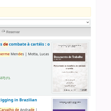
os
de
combate à cartéis : o
herme
Men
de
s
|
Motta, Lucas
637
]
(1).
Rigging in Brazilian
Carvalho
de
Andra
de
|