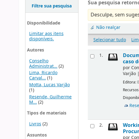
Sua pesquisa retorno
Filtre sua pesquisa
Desculpe, sem suges
Disponibilidade
Não realçar
Limitar aos itens
disponíveis.
Selecionar tudo
Lim
Autores
Docu
1.
Conselho
caso d
Administrat...
(2)
por
Con
Lima, Ricardo
Varjão
Carval...
(1)
Editora:
B
Motta, Lucas Varjão
(1)
Recursos
Resende, Guilherme
Disponibi
M...
(2)
Rese
Tipos de materiais
Livros
(2)
Workin
2.
Procur
Assuntos
por
Con