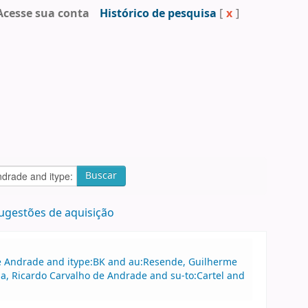
Acesse sua conta
Histórico de pesquisa
[
x
]
Buscar
ugestões de aquisição
 de Andrade and itype:BK and au:Resende, Guilherme
, Ricardo Carvalho de Andrade and su-to:Cartel and