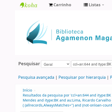
Carrinho
Listas
Biblioteca
Agamenon
Magalhães
Pesquisar
Pesquisa avançada
Pesquisar por hierarquia
P
Início
›
Resultados da pesquisa por 'ccl=an:644 and itype:BK
Mendes and itype:BK and au:Lima, Ricardo Carvalho 
( (allrecords,AlwaysMatches='') and (not-onloan-count,