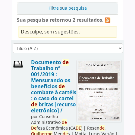
Filtre sua pesquisa
Sua pesquisa retornou 2 resultados.
Desculpe, sem sugestões.
Documento
de
Trabalho nº
001/2019 :
Mensurando os
benefícios
de
combate à cartéis
: o caso do cartel
de
britas [recurso
eletrônico] /
por
Conselho
Administrativo
de
De
fesa Econômica (CA
DE
)
|
Resen
de
,
Guilherme
Men
de
s
|
Motta, Lucas Varjão
|