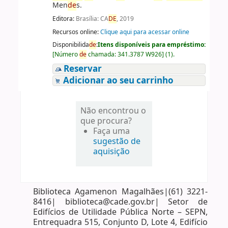
Men
de
s.
Editora:
Brasília: CA
DE
, 2019
Recursos online:
Clique aqui para acessar online
Disponibilida
de
:
Itens disponíveis para empréstimo:
[
Número
de
chamada:
341.3787 W926
]
(1).
Reservar
Adicionar ao seu carrinho
Não encontrou o
que procura?
Faça uma
sugestão de
aquisição
Biblioteca Agamenon Magalhães|(61) 3221-
8416| biblioteca@cade.gov.br| Setor de
Edifícios de Utilidade Pública Norte – SEPN,
Entrequadra 515, Conjunto D, Lote 4, Edifício