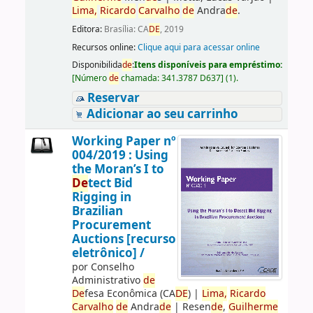
Lima,
Ricardo
Carvalho
de
Andra
de
.
Editora:
Brasília: CA
DE
, 2019
Recursos online:
Clique aqui para acessar online
Disponibilida
de
:
Itens disponíveis para empréstimo:
[
Número
de
chamada:
341.3787 D637
]
(1).
Reservar
Adicionar ao seu carrinho
Working Paper nº
004/2019 : Using
the Moran’s I to
De
tect Bid
Rigging in
Brazilian
Procurement
Auctions [recurso
eletrônico] /
por
Conselho
Administrativo
de
De
fesa Econômica (CA
DE
)
|
Lima,
Ricardo
Carvalho
de
Andra
de
|
Resen
de
,
Guilherme