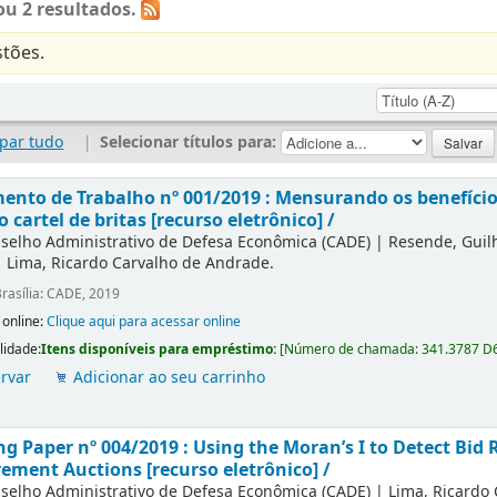
u 2 resultados.
tões.
par tudo
|
Selecionar títulos para:
nto de Trabalho nº 001/2019 : Mensurando os benefícios
o cartel de britas [recurso eletrônico] /
selho Administrativo de Defesa Econômica (CADE)
|
Resende, Gui
|
Lima, Ricardo Carvalho de Andrade.
rasília: CADE, 2019
 online:
Clique aqui para acessar online
lidade:
Itens disponíveis para empréstimo:
[
Número de chamada:
341.3787 D
rvar
Adicionar ao seu carrinho
g Paper nº 004/2019 : Using the Moran’s I to Detect Bid R
ement Auctions [recurso eletrônico] /
selho Administrativo de Defesa Econômica (CADE)
|
Lima, Ricardo