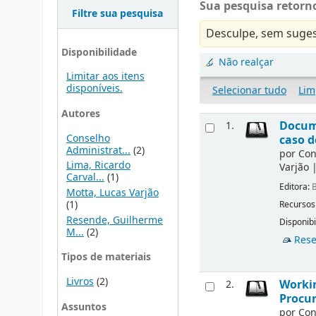
Sua pesquisa retorno
Filtre sua pesquisa
Desculpe, sem suges
Disponibilidade
Não realçar
Limitar aos itens
disponíveis.
Selecionar tudo
Lim
Autores
Docume
1.
Conselho
caso d
Administrat...
(2)
por
Con
Lima, Ricardo
Varjão
Carval...
(1)
Editora:
B
Motta, Lucas Varjão
(1)
Recursos
Resende, Guilherme
Disponibi
M...
(2)
Rese
Tipos de materiais
Livros
(2)
Workin
2.
Procur
Assuntos
por
Con