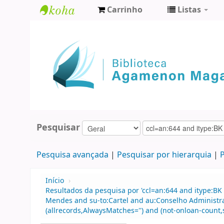
Carrinho
Listas
Biblioteca
Agamenon
Magalhães
Pesquisar
Pesquisa avançada
Pesquisar por hierarquia
P
Início
›
Resultados da pesquisa por 'ccl=an:644 and itype:BK
Mendes and su-to:Cartel and au:Conselho Administr
(allrecords,AlwaysMatches='') and (not-onloan-count,s