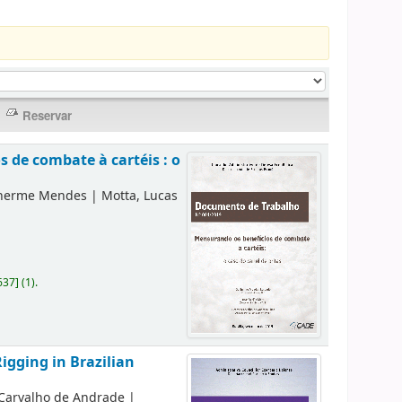
 de combate à cartéis : o
lherme Mendes
|
Motta, Lucas
637
]
(1).
igging in Brazilian
 Carvalho de Andrade
|