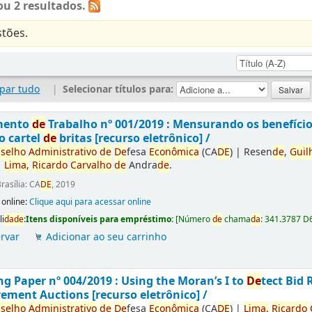
u 2 resultados.
tões.
par tudo
|
Selecionar títulos para:
mento
de
Trabalho nº 001/2019 : Mensurando os benefíci
o cartel
de
britas [recurso eletrônico] /
selho
Administrativo
de
De
fesa
Econômica
(CA
DE
)
|
Resen
de
,
Guil
|
Lima,
Ricardo
Carvalho
de
Andra
de
.
rasília: CA
DE
, 2019
 online:
Clique aqui para acessar online
li
da
de
:
Itens disponíveis para empréstimo:
[
Número
de
chama
da
:
341.3787 D
rvar
Adicionar ao seu carrinho
g Paper nº 004/2019 : Using the Moran’s I to
De
tect Bid 
ement Auctions [recurso eletrônico] /
selho
Administrativo
de
De
fesa
Econômica
(CA
DE
)
|
Lima,
Ricardo