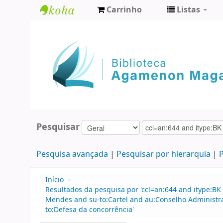
Carrinho
Listas
Biblioteca
Agamenon
Magalhães
Pesquisar
Pesquisa avançada
Pesquisar por hierarquia
P
Início
›
Resultados da pesquisa por 'ccl=an:644 and itype:BK
Mendes and su-to:Cartel and au:Conselho Administr
to:Defesa da concorrência'