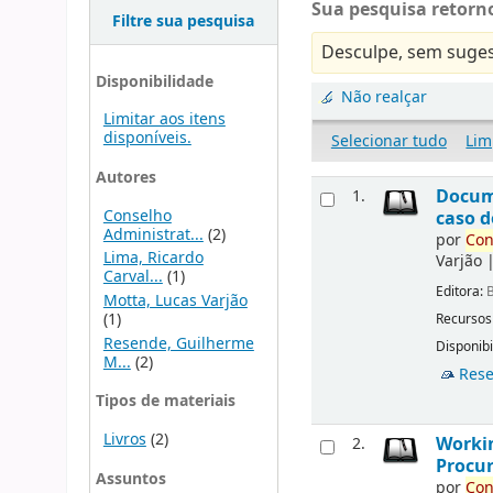
Sua pesquisa retorno
Filtre sua pesquisa
Desculpe, sem suges
Disponibilidade
Não realçar
Limitar aos itens
disponíveis.
Selecionar tudo
Lim
Autores
Docu
1.
Conselho
caso d
Administrat...
(2)
por
Con
Lima, Ricardo
Varjão
Carval...
(1)
Editora:
B
Motta, Lucas Varjão
(1)
Recursos
Resende, Guilherme
Disponibi
M...
(2)
Rese
Tipos de materiais
Livros
(2)
Workin
2.
Procur
Assuntos
por
Con