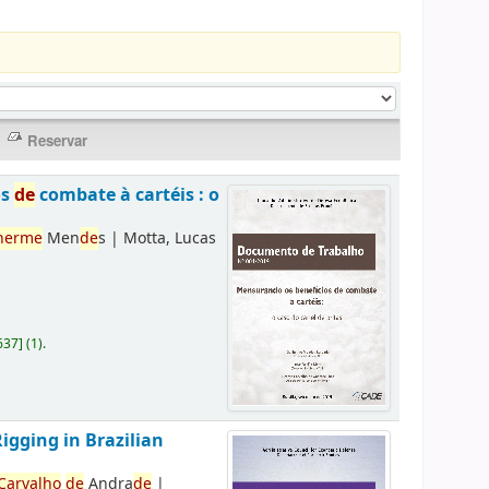
os
de
combate à cartéis : o
herme
Men
de
s
|
Motta, Lucas
637
]
(1).
Rigging in Brazilian
Carvalho
de
Andra
de
|