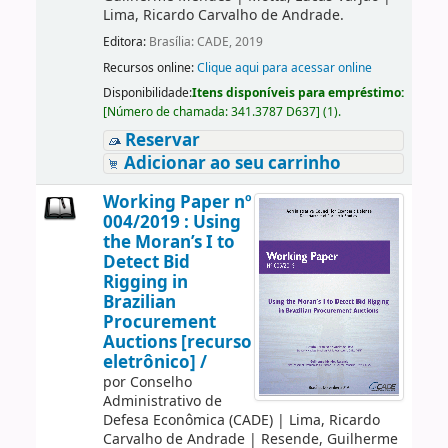
Lima, Ricardo Carvalho de Andrade.
Editora:
Brasília: CADE, 2019
Recursos online:
Clique aqui para acessar online
Disponibilidade:
Itens disponíveis para empréstimo:
[
Número de chamada:
341.3787 D637
]
(1).
Reservar
Adicionar ao seu carrinho
Working Paper nº
004/2019 : Using
the Moran’s I to
Detect Bid
Rigging in
Brazilian
Procurement
Auctions [recurso
eletrônico] /
por
Conselho
Administrativo de
Defesa Econômica (CADE)
|
Lima, Ricardo
Carvalho de Andrade
|
Resende, Guilherme