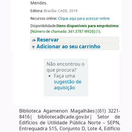
Mendes.
Editora:
Brasília: CADE, 2019
Recursos online:
Clique aqui para acessar online
Disponibilidade:
Itens disponíveis para empréstimo:
[
Número de chamada:
341.3787 W926
]
(1).
Reservar
Adicionar ao seu carrinho
Não encontrou o
que procura?
Faça uma
sugestão de
aquisição
Biblioteca Agamenon Magalhães|(61) 3221-
8416| biblioteca@cade.gov.br| Setor de
Edifícios de Utilidade Pública Norte – SEPN,
Entrequadra 515, Conjunto D, Lote 4, Edifício