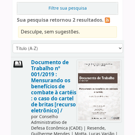
Filtre sua pesquisa
Sua pesquisa retornou 2 resultados.
Desculpe, sem sugestões.
Documento de
Trabalho nº
001/2019 :
Mensurando os
benefícios de
combate à cartéis
: o caso do cartel
de britas [recurso
eletrônico] /
por
Conselho
Administrativo de
Defesa Econômica (CADE)
|
Resende,
Guilherme Mendes
|
Motta, Lucas Varjão
|