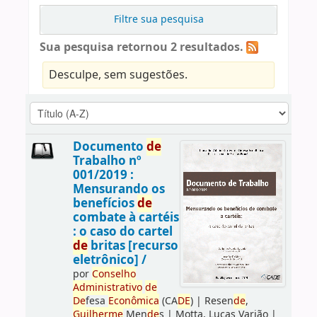
Filtre sua pesquisa
Sua pesquisa retornou 2 resultados.
Desculpe, sem sugestões.
Documento
de
Trabalho nº
001/2019 :
Mensurando os
benefícios
de
combate à cartéis
: o caso do cartel
de
britas [recurso
eletrônico] /
por
Conselho
Administrativo
de
De
fesa
Econômica
(CA
DE
)
|
Resen
de
,
Guilherme
Men
de
s
|
Motta, Lucas Varjão
|