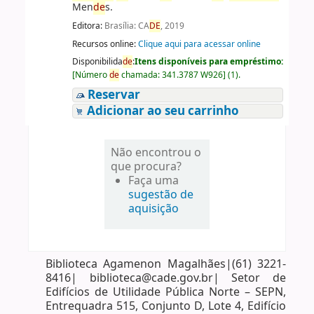
Men
de
s.
Editora:
Brasília: CA
DE
, 2019
Recursos online:
Clique aqui para acessar online
Disponibilida
de
:
Itens disponíveis para empréstimo:
[
Número
de
chamada:
341.3787 W926
]
(1).
Reservar
Adicionar ao seu carrinho
Não encontrou o
que procura?
Faça uma
sugestão de
aquisição
Biblioteca Agamenon Magalhães|(61) 3221-
8416| biblioteca@cade.gov.br| Setor de
Edifícios de Utilidade Pública Norte – SEPN,
Entrequadra 515, Conjunto D, Lote 4, Edifício