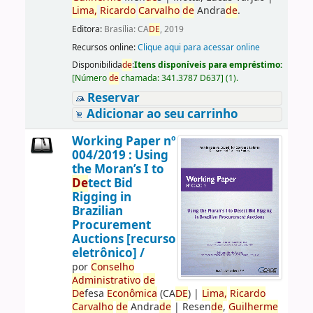
Lima,
Ricardo
Carvalho
de
Andra
de
.
Editora:
Brasília: CA
DE
, 2019
Recursos online:
Clique aqui para acessar online
Disponibilida
de
:
Itens disponíveis para empréstimo:
[
Número
de
chamada:
341.3787 D637
]
(1).
Reservar
Adicionar ao seu carrinho
Working Paper nº
004/2019 : Using
the Moran’s I to
De
tect Bid
Rigging in
Brazilian
Procurement
Auctions [recurso
eletrônico] /
por
Conselho
Administrativo
de
De
fesa
Econômica
(CA
DE
)
|
Lima,
Ricardo
Carvalho
de
Andra
de
|
Resen
de
,
Guilherme