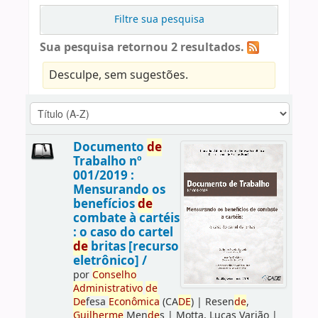
Filtre sua pesquisa
Sua pesquisa retornou 2 resultados.
Desculpe, sem sugestões.
Documento
de
Trabalho nº
001/2019 :
Mensurando os
benefícios
de
combate à cartéis
: o caso do cartel
de
britas [recurso
eletrônico] /
por
Conselho
Administrativo
de
De
fesa
Econômica
(CA
DE
)
|
Resen
de
,
Guilherme
Men
de
s
|
Motta, Lucas Varjão
|