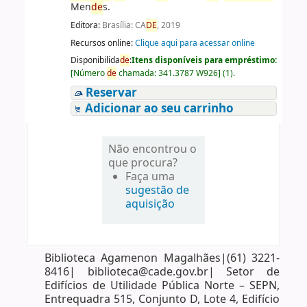
Men
de
s.
Editora:
Brasília: CA
DE
, 2019
Recursos online:
Clique aqui para acessar online
Disponibilida
de
:
Itens disponíveis para empréstimo:
[
Número
de
chamada:
341.3787 W926
]
(1).
Reservar
Adicionar ao seu carrinho
Não encontrou o
que procura?
Faça uma
sugestão de
aquisição
Biblioteca Agamenon Magalhães|(61) 3221-
8416| biblioteca@cade.gov.br| Setor de
Edifícios de Utilidade Pública Norte – SEPN,
Entrequadra 515, Conjunto D, Lote 4, Edifício