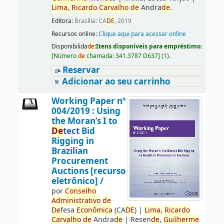
Lima,
Ricardo
Carvalho
de
Andra
de
.
Editora:
Brasília: CA
DE
, 2019
Recursos online:
Clique aqui para acessar online
Disponibilida
de
:
Itens disponíveis para empréstimo:
[
Número
de
chamada:
341.3787 D637
]
(1).
Reservar
Adicionar ao seu carrinho
Working Paper nº
004/2019 : Using
the Moran’s I to
De
tect Bid
Rigging in
Brazilian
Procurement
Auctions [recurso
eletrônico] /
por
Conselho
Administrativo
de
De
fesa
Econômica
(CA
DE
)
|
Lima,
Ricardo
Carvalho
de
Andra
de
|
Resen
de
,
Guilherme