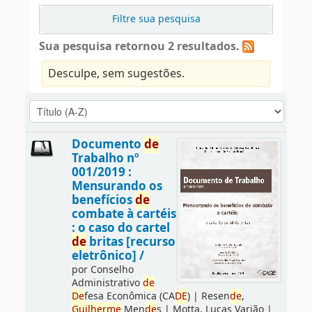
Filtre sua pesquisa
Sua pesquisa retornou 2 resultados.
Desculpe, sem sugestões.
Documento
de
Trabalho nº
001/2019 :
Mensurando os
benefícios
de
combate à cartéis
: o caso do cartel
de
britas [recurso
eletrônico] /
por
Conselho
Administrativo
de
De
fesa Econômica (CA
DE
)
|
Resen
de
,
Guilherme
Men
de
s
|
Motta, Lucas Varjão
|