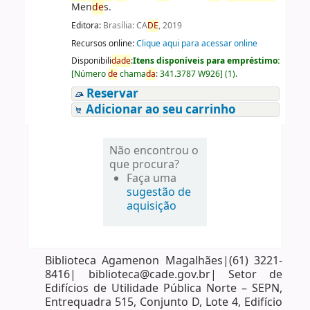
Men
de
s.
Editora:
Brasília: CA
DE
, 2019
Recursos online:
Clique aqui para acessar online
Disponibili
da
de
:
Itens disponíveis para empréstimo:
[
Número
de
chama
da
:
341.3787 W926
]
(1).
Reservar
Adicionar ao seu carrinho
Não encontrou o
que procura?
Faça uma
sugestão de
aquisição
Biblioteca Agamenon Magalhães|(61) 3221-
8416| biblioteca@cade.gov.br| Setor de
Edifícios de Utilidade Pública Norte – SEPN,
Entrequadra 515, Conjunto D, Lote 4, Edifício