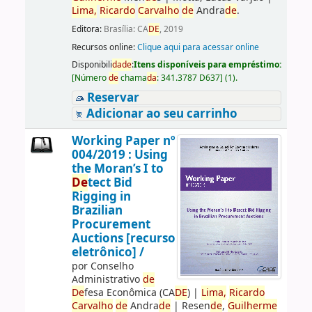
Lima,
Ricardo
Carvalho
de
Andra
de
.
Editora:
Brasília: CA
DE
, 2019
Recursos online:
Clique aqui para acessar online
Disponibili
da
de
:
Itens disponíveis para empréstimo:
[
Número
de
chama
da
:
341.3787 D637
]
(1).
Reservar
Adicionar ao seu carrinho
Working Paper nº
004/2019 : Using
the Moran’s I to
De
tect Bid
Rigging in
Brazilian
Procurement
Auctions [recurso
eletrônico] /
por
Conselho
Administrativo
de
De
fesa Econômica (CA
DE
)
|
Lima,
Ricardo
Carvalho
de
Andra
de
|
Resen
de
,
Guilherme