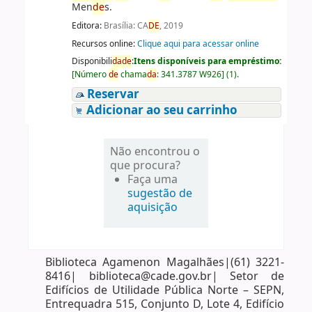
Men
de
s.
Editora:
Brasília: CA
DE
, 2019
Recursos online:
Clique aqui para acessar online
Disponibili
da
de
:
Itens disponíveis para empréstimo:
[
Número
de
chama
da
:
341.3787 W926
]
(1).
Reservar
Adicionar ao seu carrinho
Não encontrou o
que procura?
Faça uma
sugestão de
aquisição
Biblioteca Agamenon Magalhães|(61) 3221-
8416| biblioteca@cade.gov.br| Setor de
Edifícios de Utilidade Pública Norte – SEPN,
Entrequadra 515, Conjunto D, Lote 4, Edifício