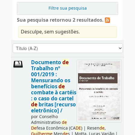
Filtre sua pesquisa
Sua pesquisa retornou 2 resultados.
Desculpe, sem sugestões.
Documento
de
Trabalho nº
001/2019 :
Mensurando os
benefícios
de
combate à cartéis
: o caso do cartel
de
britas [recurso
eletrônico] /
por
Conselho
Administrativo
de
De
fesa Econômica (CA
DE
)
|
Resen
de
,
Guilherme
Men
de
s
|
Motta, Lucas Varjão
|