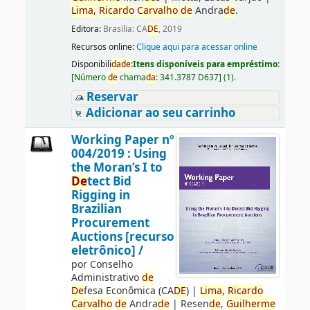
Lima,
Ricardo
Carvalho
de
Andra
de
.
Editora:
Brasília: CA
DE
, 2019
Recursos online:
Clique aqui para acessar online
Disponibili
da
de
:
Itens disponíveis para empréstimo:
[
Número
de
chama
da
:
341.3787 D637
]
(1).
Reservar
Adicionar ao seu carrinho
Working Paper nº
004/2019 : Using
the Moran’s I to
De
tect Bid
Rigging in
Brazilian
Procurement
Auctions [recurso
eletrônico] /
por
Conselho
Administrativo
de
De
fesa Econômica (CA
DE
)
|
Lima,
Ricardo
Carvalho
de
Andra
de
|
Resen
de
,
Guilherme