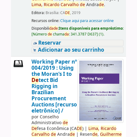
Lima,
Ricardo
Carvalho
de
Andra
de
.
Editora:
Brasília: CA
DE
, 2019
Recursos online:
Clique aqui para acessar online
Disponibili
da
de
:
Itens disponíveis para empréstimo:
[
Número
de
chama
da
:
341.3787 D637
]
(1).
Reservar
Adicionar ao seu carrinho
Working Paper nº
004/2019 : Using
the Moran’s I to
De
tect Bid
Rigging in
Brazilian
Procurement
Auctions [recurso
eletrônico] /
por
Conselho
Administrativo
de
De
fesa Econômica (CA
DE
)
|
Lima,
Ricardo
Carvalho
de
Andra
de
|
Resen
de
,
Guilherme