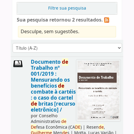
Filtre sua pesquisa
Sua pesquisa retornou 2 resultados.
Desculpe, sem sugestões.
Documento
de
Trabalho nº
001/2019 :
Mensurando os
benefícios
de
combate à cartéis
: o caso do cartel
de
britas [recurso
eletrônico] /
por
Conselho
Administrativo
de
De
fesa Econômica (CA
DE
)
|
Resen
de
,
Guilherme
Men
de
s
|
Motta, Lucas Varjão
|