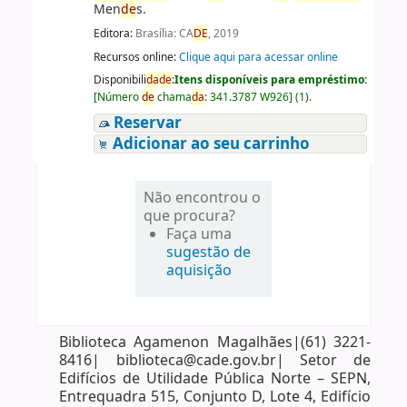
Men
de
s.
Editora:
Brasília: CA
DE
, 2019
Recursos online:
Clique aqui para acessar online
Disponibili
da
de
:
Itens disponíveis para empréstimo:
[
Número
de
chama
da
:
341.3787 W926
]
(1).
Reservar
Adicionar ao seu carrinho
Não encontrou o
que procura?
Faça uma
sugestão de
aquisição
Biblioteca Agamenon Magalhães|(61) 3221-
8416| biblioteca@cade.gov.br| Setor de
Edifícios de Utilidade Pública Norte – SEPN,
Entrequadra 515, Conjunto D, Lote 4, Edifício