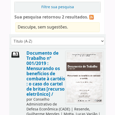
Filtre sua pesquisa
Sua pesquisa retornou 2 resultados.
Desculpe, sem sugestões.
Documento de
Trabalho nº
001/2019 :
Mensurando os
benefícios de
combate à cartéis
: o caso do cartel
de britas [recurso
eletrônico] /
por
Conselho
Administrativo de
Defesa Econômica (CADE)
|
Resende,
Guilherme Mendes
|
Motta, Lucas Varjão
|