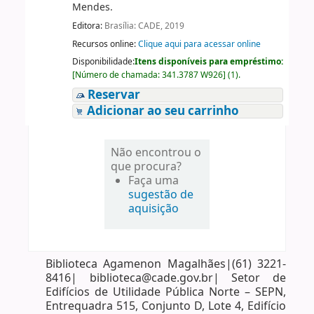
Mendes.
Editora:
Brasília: CADE, 2019
Recursos online:
Clique aqui para acessar online
Disponibilidade:
Itens disponíveis para empréstimo:
[
Número de chamada:
341.3787 W926
]
(1).
Reservar
Adicionar ao seu carrinho
Não encontrou o
que procura?
Faça uma
sugestão de
aquisição
Biblioteca Agamenon Magalhães|(61) 3221-
8416| biblioteca@cade.gov.br| Setor de
Edifícios de Utilidade Pública Norte – SEPN,
Entrequadra 515, Conjunto D, Lote 4, Edifício