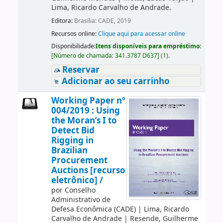
Lima, Ricardo Carvalho de Andrade.
Editora:
Brasília: CADE, 2019
Recursos online:
Clique aqui para acessar online
Disponibilidade:
Itens disponíveis para empréstimo:
[
Número de chamada:
341.3787 D637
]
(1).
Reservar
Adicionar ao seu carrinho
Working Paper nº
004/2019 : Using
the Moran’s I to
Detect Bid
Rigging in
Brazilian
Procurement
Auctions [recurso
eletrônico] /
por
Conselho
Administrativo de
Defesa Econômica (CADE)
|
Lima, Ricardo
Carvalho de Andrade
|
Resende, Guilherme