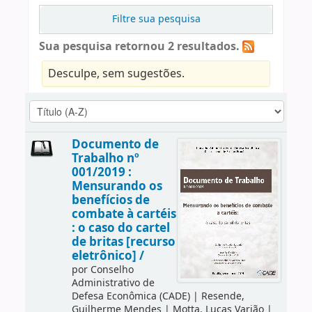
Filtre sua pesquisa
Sua pesquisa retornou 2 resultados.
Desculpe, sem sugestões.
Documento de
Trabalho nº
001/2019 :
Mensurando os
benefícios de
combate à cartéis
: o caso do cartel
de britas [recurso
eletrônico] /
por
Conselho
Administrativo de
Defesa Econômica (CADE)
|
Resende,
Guilherme Mendes
|
Motta, Lucas Varjão
|