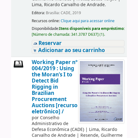
Lima, Ricardo Carvalho de Andrade.
Editora:
Brasília: CADE, 2019
Recursos online:
Clique aqui para acessar online
Disponibilidade:
Itens disponíveis para empréstimo:
[
Número de chamada:
341.3787 D637
]
(1).
Reservar
Adicionar ao seu carrinho
Working Paper nº
004/2019 : Using
the Moran’s I to
Detect Bid
Rigging in
Brazilian
Procurement
Auctions [recurso
eletrônico] /
por
Conselho
Administrativo de
Defesa Econômica (CADE)
|
Lima, Ricardo
Carvalho de Andrade
|
Resende, Guilherme