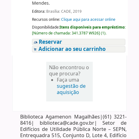
Mendes.
Editora:
Brasília: CADE, 2019
Recursos online:
Clique aqui para acessar online
Disponibilidade:
Itens disponíveis para empréstimo:
[
Número de chamada:
341.3787 W926
]
(1).
Reservar
Adicionar ao seu carrinho
Não encontrou o
que procura?
Faça uma
sugestão de
aquisição
Biblioteca Agamenon Magalhães|(61) 3221-
8416| biblioteca@cade.gov.br| Setor de
Edifícios de Utilidade Pública Norte – SEPN,
Entrequadra 515, Conjunto D, Lote 4, Edifício