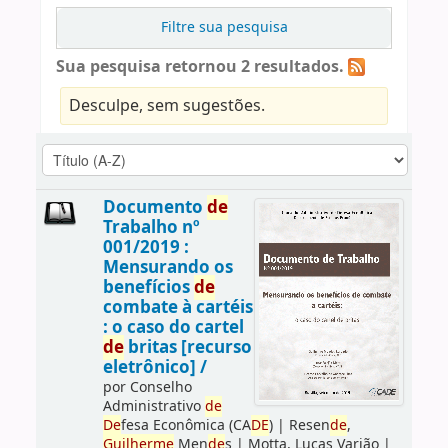
Filtre sua pesquisa
Sua pesquisa retornou 2 resultados.
Desculpe, sem sugestões.
Documento
de
Trabalho nº
001/2019 :
Mensurando os
benefícios
de
combate à cartéis
: o caso do cartel
de
britas [recurso
eletrônico] /
por
Conselho
Administrativo
de
De
fesa Econômica (CA
DE
)
|
Resen
de
,
Guilherme
Men
de
s
|
Motta, Lucas Varjão
|