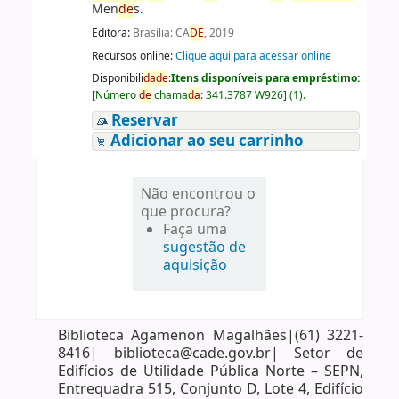
Men
de
s.
Editora:
Brasília: CA
DE
, 2019
Recursos online:
Clique aqui para acessar online
Disponibili
da
de
:
Itens disponíveis para empréstimo:
[
Número
de
chama
da
:
341.3787 W926
]
(1).
Reservar
Adicionar ao seu carrinho
Não encontrou o
que procura?
Faça uma
sugestão de
aquisição
Biblioteca Agamenon Magalhães|(61) 3221-
8416| biblioteca@cade.gov.br| Setor de
Edifícios de Utilidade Pública Norte – SEPN,
Entrequadra 515, Conjunto D, Lote 4, Edifício