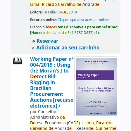
Lima,
Ricardo
Carvalho
de
Andra
de
.
Editora:
Brasília: CA
DE
, 2019
Recursos online:
Clique aqui para acessar online
Disponibili
da
de
:
Itens disponíveis para empréstimo:
[
Número
de
chama
da
:
341.3787 D637
]
(1).
Reservar
Adicionar ao seu carrinho
Working Paper nº
004/2019 : Using
the Moran’s I to
De
tect Bid
Rigging in
Brazilian
Procurement
Auctions [recurso
eletrônico] /
por
Conselho
Administrativo
de
De
fesa Econômica (CA
DE
)
|
Lima,
Ricardo
Carvalho
de
Andra
de
|
Resen
de
,
Guilherme