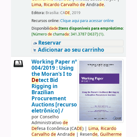
Lima,
Ricardo
Carvalho
de
Andra
de
.
Editora:
Brasília: CA
DE
, 2019
Recursos online:
Clique aqui para acessar online
Disponibili
da
de
:
Itens disponíveis para empréstimo:
[
Número
de
chama
da
:
341.3787 D637
]
(1).
Reservar
Adicionar ao seu carrinho
Working Paper nº
004/2019 : Using
the Moran’s I to
De
tect Bid
Rigging in
Brazilian
Procurement
Auctions [recurso
eletrônico] /
por
Conselho
Administrativo
de
De
fesa Econômica (CA
DE
)
|
Lima,
Ricardo
Carvalho
de
Andra
de
|
Resen
de
,
Guilherme