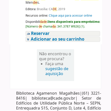
Men
de
s.
Editora:
Brasília: CA
DE
, 2019
Recursos online:
Clique aqui para acessar online
Disponibili
da
de
:
Itens disponíveis para empréstimo:
[
Número
de
chama
da
:
341.3787 W926
]
(1).
Reservar
Adicionar ao seu carrinho
Não encontrou o
que procura?
Faça uma
sugestão de
aquisição
Biblioteca Agamenon Magalhães|(61) 3221-
8416| biblioteca@cade.gov.br| Setor de
Edifícios de Utilidade Pública Norte – SEPN,
Entrequadra 515, Conjunto D, Lote 4, Edifício