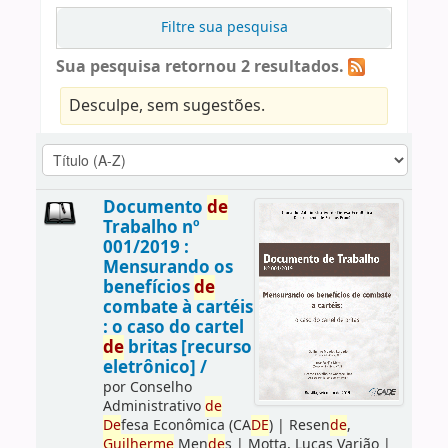
Filtre sua pesquisa
Sua pesquisa retornou 2 resultados.
Desculpe, sem sugestões.
Documento
de
Trabalho nº
001/2019 :
Mensurando os
benefícios
de
combate à cartéis
: o caso do cartel
de
britas [recurso
eletrônico] /
por
Conselho
Administrativo
de
De
fesa Econômica (CA
DE
)
|
Resen
de
,
Guilherme
Men
de
s
|
Motta, Lucas Varjão
|