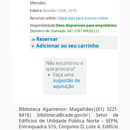
Mendes.
Editora:
Brasília: CADE, 2019
Recursos online:
Clique aqui para acessar online
Disponibilidade:
Itens disponíveis para empréstimo:
[
Número de chamada:
341.3787 W926
]
(1).
Reservar
Adicionar ao seu carrinho
Não encontrou o
que procura?
Faça uma
sugestão de
aquisição
Biblioteca Agamenon Magalhães|(61) 3221-
8416| biblioteca@cade.gov.br| Setor de
Edifícios de Utilidade Pública Norte – SEPN,
Entrequadra 515, Conjunto D, Lote 4, Edifício