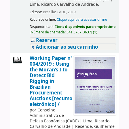
Lima, Ricardo Carvalho de Andrade.
Editora:
Brasília: CADE, 2019
Recursos online:
Clique aqui para acessar online
Disponibilidade:
Itens disponíveis para empréstimo:
[
Número de chamada:
341.3787 D637
]
(1).
Reservar
Adicionar ao seu carrinho
Working Paper nº
004/2019 : Using
the Moran’s I to
Detect Bid
Rigging in
Brazilian
Procurement
Auctions [recurso
eletrônico] /
por
Conselho
Administrativo de
Defesa Econômica (CADE)
|
Lima, Ricardo
Carvalho de Andrade
|
Resende, Guilherme