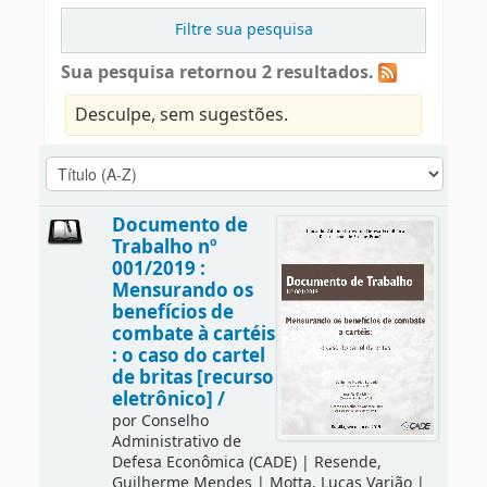
Filtre sua pesquisa
Sua pesquisa retornou 2 resultados.
Desculpe, sem sugestões.
Documento de
Trabalho nº
001/2019 :
Mensurando os
benefícios de
combate à cartéis
: o caso do cartel
de britas [recurso
eletrônico] /
por
Conselho
Administrativo de
Defesa Econômica (CADE)
|
Resende,
Guilherme Mendes
|
Motta, Lucas Varjão
|