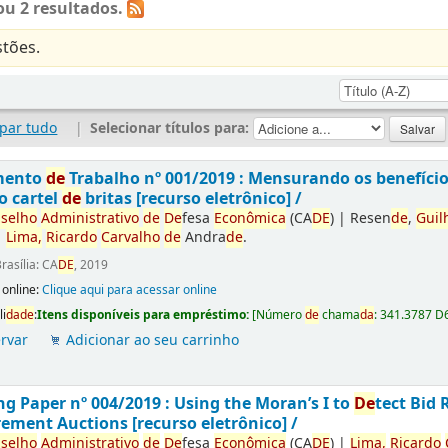
u 2 resultados.
tões.
par tudo
|
Selecionar títulos para:
mento
de
Trabalho nº 001/2019 : Mensurando os benefíci
o cartel
de
britas [recurso eletrônico] /
selho
Administrativo
de
De
fesa
Econômica
(CA
DE
)
|
Resen
de
,
Guil
|
Lima,
Ricardo
Carvalho
de
Andra
de
.
rasília: CA
DE
, 2019
 online:
Clique aqui para acessar online
li
da
de
:
Itens disponíveis para empréstimo:
[
Número
de
chama
da
:
341.3787 D
rvar
Adicionar ao seu carrinho
g Paper nº 004/2019 : Using the Moran’s I to
De
tect Bid 
ement Auctions [recurso eletrônico] /
selho
Administrativo
de
De
fesa
Econômica
(CA
DE
)
|
Lima,
Ricardo