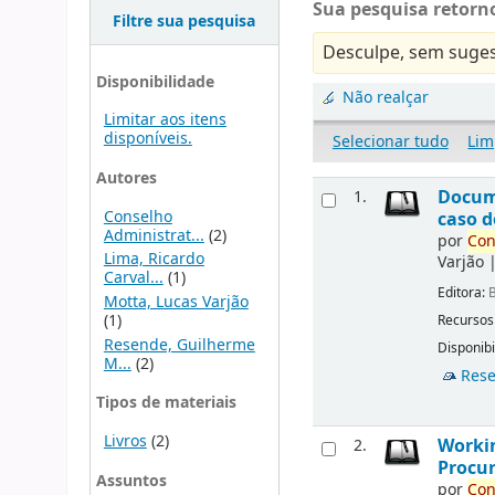
Sua pesquisa retorno
Filtre sua pesquisa
Desculpe, sem suges
Disponibilidade
Não realçar
Limitar aos itens
disponíveis.
Selecionar tudo
Lim
Autores
Docu
1.
Conselho
caso d
Administrat...
(2)
por
Con
Lima, Ricardo
Varjão
Carval...
(1)
Editora:
B
Motta, Lucas Varjão
(1)
Recursos
Resende, Guilherme
Disponibi
M...
(2)
Rese
Tipos de materiais
Livros
(2)
Workin
2.
Procur
Assuntos
por
Con