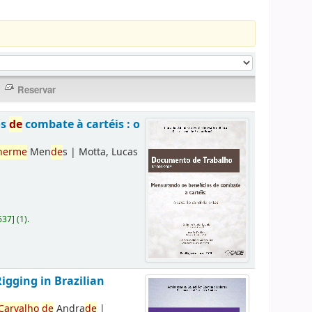
os
de
combate à cartéis : o
herme
Men
de
s
|
Motta, Lucas
637
]
(1).
Rigging in Brazilian
Carvalho
de
Andra
de
|