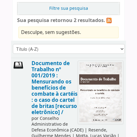
Filtre sua pesquisa
Sua pesquisa retornou 2 resultados.
Desculpe, sem sugestões.
Documento de
Trabalho nº
001/2019 :
Mensurando os
benefícios de
combate à cartéis
: o caso do cartel
de britas [recurso
eletrônico] /
por
Conselho
Administrativo de
Defesa Econômica (CADE)
|
Resende,
Guilherme Mendes
|
Motta, Lucas Varjão
|