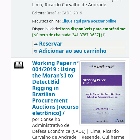
Lima, Ricardo Carvalho de Andrade.
Editora:
Brasília: CADE, 2019
Recursos online:
Clique aqui para acessar online
Disponibilidade:
Itens disponíveis para empréstimo:
[
Número de chamada:
341.3787 D637
]
(1).
Reservar
Adicionar ao seu carrinho
Working Paper nº
004/2019 : Using
the Moran’s I to
Detect Bid
Rigging in
Brazilian
Procurement
Auctions [recurso
eletrônico] /
por
Conselho
Administrativo de
Defesa Econômica (CADE)
|
Lima, Ricardo
Carvalho de Andrade
|
Resende, Guilherme