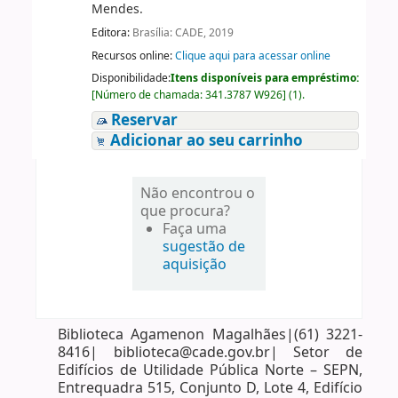
Mendes.
Editora:
Brasília: CADE, 2019
Recursos online:
Clique aqui para acessar online
Disponibilidade:
Itens disponíveis para empréstimo:
[
Número de chamada:
341.3787 W926
]
(1).
Reservar
Adicionar ao seu carrinho
Não encontrou o
que procura?
Faça uma
sugestão de
aquisição
Biblioteca Agamenon Magalhães|(61) 3221-
8416| biblioteca@cade.gov.br| Setor de
Edifícios de Utilidade Pública Norte – SEPN,
Entrequadra 515, Conjunto D, Lote 4, Edifício