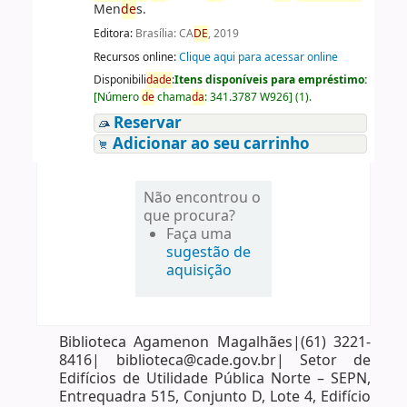
Men
de
s.
Editora:
Brasília: CA
DE
, 2019
Recursos online:
Clique aqui para acessar online
Disponibili
da
de
:
Itens disponíveis para empréstimo:
[
Número
de
chama
da
:
341.3787 W926
]
(1).
Reservar
Adicionar ao seu carrinho
Não encontrou o
que procura?
Faça uma
sugestão de
aquisição
Biblioteca Agamenon Magalhães|(61) 3221-
8416| biblioteca@cade.gov.br| Setor de
Edifícios de Utilidade Pública Norte – SEPN,
Entrequadra 515, Conjunto D, Lote 4, Edifício