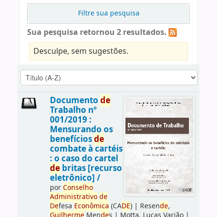
Filtre sua pesquisa
Sua pesquisa retornou 2 resultados.
Desculpe, sem sugestões.
Documento
de
Trabalho nº
001/2019 :
Mensurando os
benefícios
de
combate à cartéis
: o caso do cartel
de
britas [recurso
eletrônico] /
por
Conselho
Administrativo
de
De
fesa
Econômica
(CA
DE
)
|
Resen
de
,
Guilherme
Men
de
s
|
Motta, Lucas Varjão
|