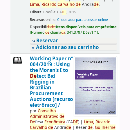
Lima,
Ricardo
Carvalho
de
Andra
de
.
Editora:
Brasília: CA
DE
, 2019
Recursos online:
Clique aqui para acessar online
Disponibili
da
de
:
Itens disponíveis para empréstimo:
[
Número
de
chama
da
:
341.3787 D637
]
(1).
Reservar
Adicionar ao seu carrinho
Working Paper nº
004/2019 : Using
the Moran’s I to
De
tect Bid
Rigging in
Brazilian
Procurement
Auctions [recurso
eletrônico] /
por
Conselho
Administrativo
de
De
fesa
Econômica
(CA
DE
)
|
Lima,
Ricardo
Carvalho
de
Andra
de
|
Resen
de
,
Guilherme