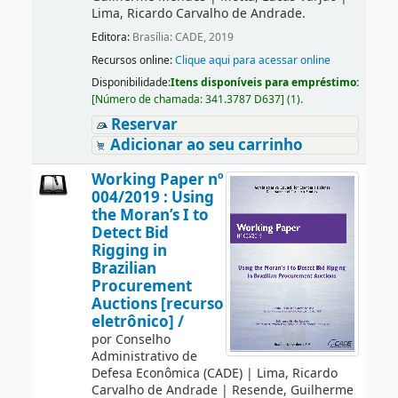
Lima, Ricardo Carvalho de Andrade.
Editora:
Brasília: CADE, 2019
Recursos online:
Clique aqui para acessar online
Disponibilidade:
Itens disponíveis para empréstimo:
[
Número de chamada:
341.3787 D637
]
(1).
Reservar
Adicionar ao seu carrinho
Working Paper nº
004/2019 : Using
the Moran’s I to
Detect Bid
Rigging in
Brazilian
Procurement
Auctions [recurso
eletrônico] /
por
Conselho
Administrativo de
Defesa Econômica (CADE)
|
Lima, Ricardo
Carvalho de Andrade
|
Resende, Guilherme