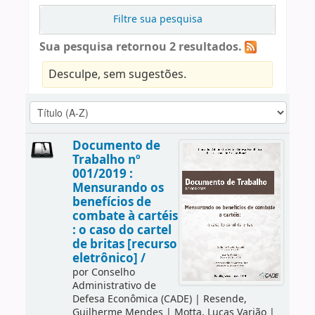
Filtre sua pesquisa
Sua pesquisa retornou 2 resultados.
Desculpe, sem sugestões.
Documento de
Trabalho nº
001/2019 :
Mensurando os
benefícios de
combate à cartéis
: o caso do cartel
de britas [recurso
eletrônico] /
por
Conselho
Administrativo de
Defesa Econômica (CADE)
|
Resende,
Guilherme Mendes
|
Motta, Lucas Varjão
|