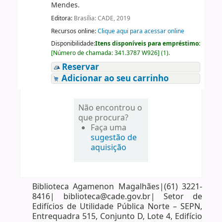
Mendes.
Editora:
Brasília: CADE, 2019
Recursos online:
Clique aqui para acessar online
Disponibilidade:
Itens disponíveis para empréstimo:
[
Número de chamada:
341.3787 W926
]
(1).
Reservar
Adicionar ao seu carrinho
Não encontrou o
que procura?
Faça uma
sugestão de
aquisição
Biblioteca Agamenon Magalhães|(61) 3221-
8416| biblioteca@cade.gov.br| Setor de
Edifícios de Utilidade Pública Norte – SEPN,
Entrequadra 515, Conjunto D, Lote 4, Edifício