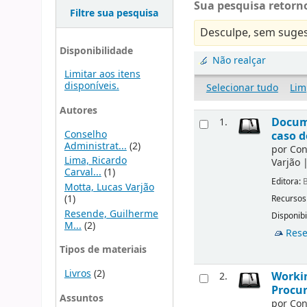
Sua pesquisa retorno
Filtre sua pesquisa
Desculpe, sem suges
Disponibilidade
Não realçar
Limitar aos itens
disponíveis.
Selecionar tudo
Lim
Autores
Docume
1.
Conselho
caso d
Administrat...
(2)
por
Con
Lima, Ricardo
Varjão
Carval...
(1)
Editora:
B
Motta, Lucas Varjão
(1)
Recursos
Resende, Guilherme
Disponibi
M...
(2)
Rese
Tipos de materiais
Livros
(2)
Workin
2.
Procur
Assuntos
por
Con