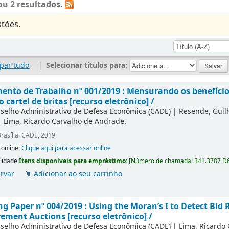
u 2 resultados.
tões.
par tudo
|
Selecionar títulos para:
nto de Trabalho nº 001/2019 : Mensurando os benefícios
o cartel de britas [recurso eletrônico] /
selho Administrativo de Defesa Econômica (CADE)
|
Resende, Gui
|
Lima, Ricardo Carvalho de Andrade.
rasília: CADE, 2019
 online:
Clique aqui para acessar online
lidade:
Itens disponíveis para empréstimo:
[
Número de chamada:
341.3787 D
rvar
Adicionar ao seu carrinho
g Paper nº 004/2019 : Using the Moran’s I to Detect Bid R
ement Auctions [recurso eletrônico] /
selho Administrativo de Defesa Econômica (CADE)
|
Lima, Ricardo