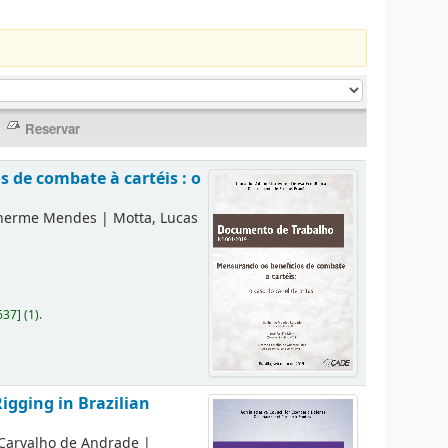
 de combate à cartéis : o
lherme Mendes
|
Motta, Lucas
637
]
(1).
igging in Brazilian
 Carvalho de Andrade
|