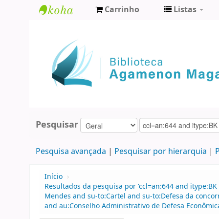
Carrinho
Listas
Biblioteca
Agamenon
Magalhães
Pesquisar
Pesquisa avançada
Pesquisar por hierarquia
P
Início
›
Resultados da pesquisa por 'ccl=an:644 and itype:BK
Mendes and su-to:Cartel and su-to:Defesa da concor
and au:Conselho Administrativo de Defesa Econômic