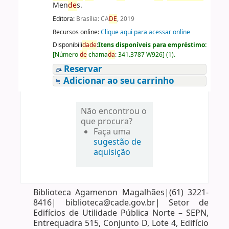
Men
de
s.
Editora:
Brasília: CA
DE
, 2019
Recursos online:
Clique aqui para acessar online
Disponibili
da
de
:
Itens disponíveis para empréstimo:
[
Número
de
chama
da
:
341.3787 W926
]
(1).
Reservar
Adicionar ao seu carrinho
Não encontrou o
que procura?
Faça uma
sugestão de
aquisição
Biblioteca Agamenon Magalhães|(61) 3221-
8416| biblioteca@cade.gov.br| Setor de
Edifícios de Utilidade Pública Norte – SEPN,
Entrequadra 515, Conjunto D, Lote 4, Edifício