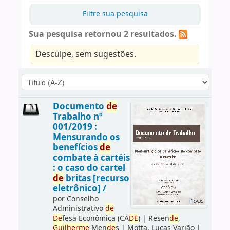
Filtre sua pesquisa
Sua pesquisa retornou 2 resultados.
Desculpe, sem sugestões.
Documento
de
Trabalho nº
001/2019 :
Mensurando os
benefícios
de
combate à cartéis
: o caso do cartel
de
britas [recurso
eletrônico] /
por
Conselho
Administrativo
de
De
fesa Econômica (CA
DE
)
|
Resen
de
,
Guilherme
Men
de
s
|
Motta, Lucas Varjão
|