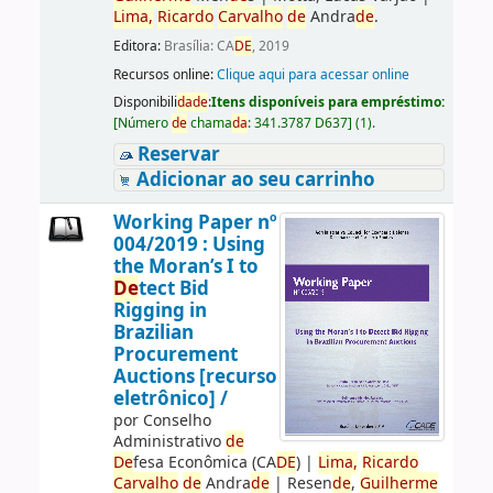
Lima,
Ricardo
Carvalho
de
Andra
de
.
Editora:
Brasília: CA
DE
, 2019
Recursos online:
Clique aqui para acessar online
Disponibili
da
de
:
Itens disponíveis para empréstimo:
[
Número
de
chama
da
:
341.3787 D637
]
(1).
Reservar
Adicionar ao seu carrinho
Working Paper nº
004/2019 : Using
the Moran’s I to
De
tect Bid
Rigging in
Brazilian
Procurement
Auctions [recurso
eletrônico] /
por
Conselho
Administrativo
de
De
fesa Econômica (CA
DE
)
|
Lima,
Ricardo
Carvalho
de
Andra
de
|
Resen
de
,
Guilherme