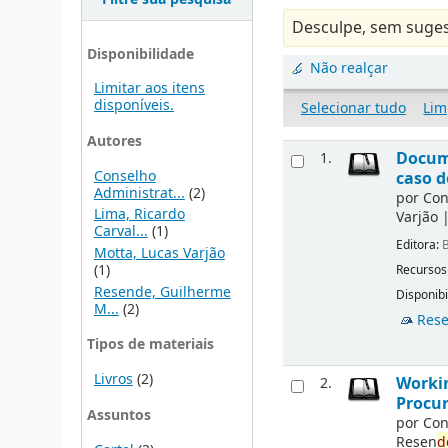
Desculpe, sem suges
Disponibilidade
Não realçar
Limitar aos itens
disponíveis.
Selecionar tudo
Lim
Autores
Docu
1.
Conselho
caso d
Administrat...
(2)
por
Con
Lima, Ricardo
Varjão
Carval...
(1)
Editora:
B
Motta, Lucas Varjão
(1)
Recursos
Resende, Guilherme
Disponibi
M...
(2)
Rese
Tipos de materiais
Livros
(2)
Workin
2.
Procur
Assuntos
por
Con
Resen
d