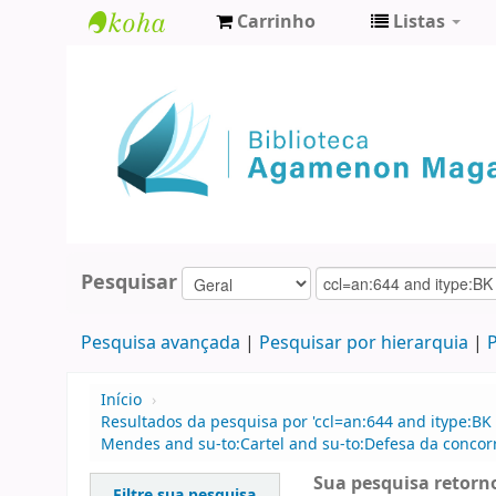
Carrinho
Listas
Biblioteca
Agamenon
Magalhães
Pesquisar
Pesquisa avançada
Pesquisar por hierarquia
P
Início
›
Resultados da pesquisa por 'ccl=an:644 and itype:BK
Mendes and su-to:Cartel and su-to:Defesa da concorr
Sua pesquisa retorno
Filtre sua pesquisa