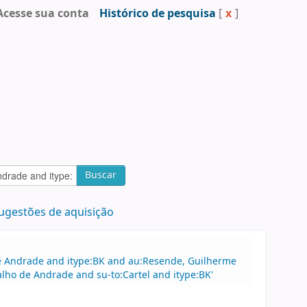
Acesse sua conta
Histórico de pesquisa
[
x
]
Buscar
ugestões de aquisição
 de Andrade and itype:BK and au:Resende, Guilherme
alho de Andrade and su-to:Cartel and itype:BK'