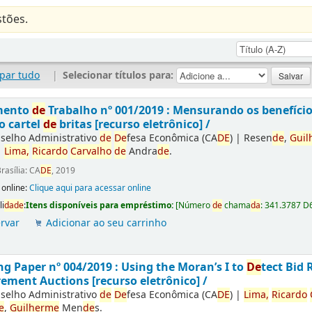
tões.
par tudo
|
Selecionar títulos para:
mento
de
Trabalho nº 001/2019 : Mensurando os benefíci
o cartel
de
britas [recurso eletrônico] /
selho Administrativo
de
De
fesa Econômica (CA
DE
)
|
Resen
de
,
Guil
|
Lima,
Ricardo
Carvalho
de
Andra
de
.
rasília: CA
DE
, 2019
 online:
Clique aqui para acessar online
li
da
de
:
Itens disponíveis para empréstimo:
[
Número
de
chama
da
:
341.3787 D
rvar
Adicionar ao seu carrinho
g Paper nº 004/2019 : Using the Moran’s I to
De
tect Bid 
ement Auctions [recurso eletrônico] /
selho Administrativo
de
De
fesa Econômica (CA
DE
)
|
Lima,
Ricardo
e
,
Guilherme
Men
de
s.