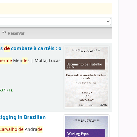
os
de
combate à cartéis : o
herme
Men
de
s
|
Motta, Lucas
637
]
(1).
Rigging in Brazilian
Carvalho
de
Andra
de
|