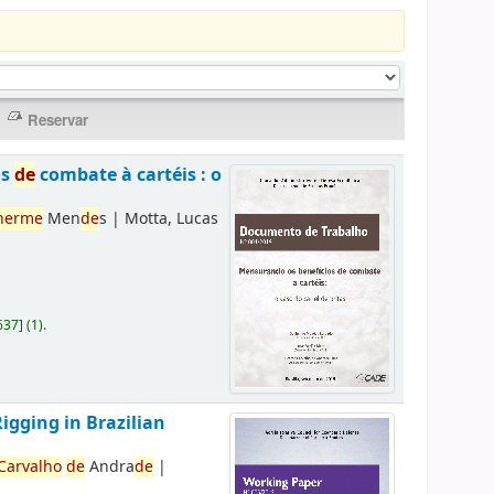
os
de
combate à cartéis : o
herme
Men
de
s
|
Motta, Lucas
637
]
(1).
Rigging in Brazilian
Carvalho
de
Andra
de
|