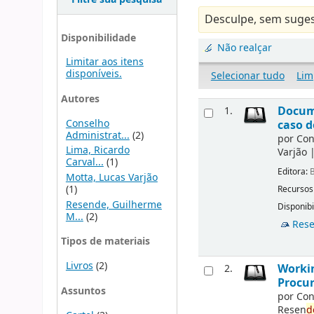
Desculpe, sem suges
Disponibilidade
Não realçar
Limitar aos itens
disponíveis.
Selecionar tudo
Lim
Autores
Docu
1.
Conselho
caso d
Administrat...
(2)
por
Con
Lima, Ricardo
Varjão
Carval...
(1)
Editora:
B
Motta, Lucas Varjão
(1)
Recursos
Resende, Guilherme
Disponibi
M...
(2)
Rese
Tipos de materiais
Livros
(2)
Workin
2.
Procur
Assuntos
por
Con
Resen
d