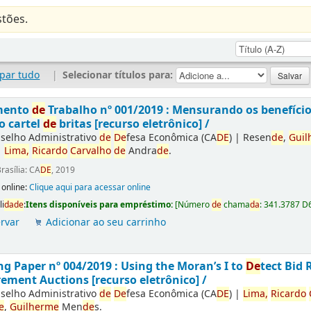
tões.
par tudo
|
Selecionar títulos para:
mento
de
Trabalho nº 001/2019 : Mensurando os benefíci
o cartel
de
britas [recurso eletrônico] /
selho Administrativo
de
De
fesa Econômica (CA
DE
)
|
Resen
de
,
Guil
|
Lima,
Ricardo
Carvalho
de
Andra
de
.
rasília: CA
DE
, 2019
 online:
Clique aqui para acessar online
li
da
de
:
Itens disponíveis para empréstimo:
[
Número
de
chama
da
:
341.3787 D
rvar
Adicionar ao seu carrinho
g Paper nº 004/2019 : Using the Moran’s I to
De
tect Bid 
ement Auctions [recurso eletrônico] /
selho Administrativo
de
De
fesa Econômica (CA
DE
)
|
Lima,
Ricardo
e
,
Guilherme
Men
de
s.