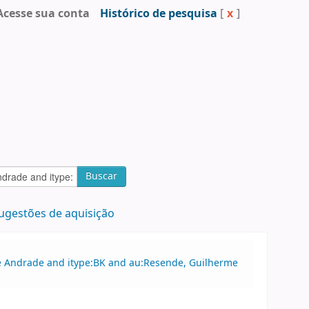
Acesse sua conta
Histórico de pesquisa
[
x
]
Buscar
ugestões de aquisição
 de Andrade and itype:BK and au:Resende, Guilherme