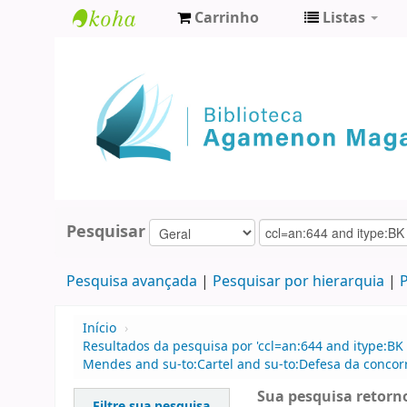
Carrinho
Listas
Biblioteca
Agamenon
Magalhães
Pesquisar
Pesquisa avançada
Pesquisar por hierarquia
P
Início
›
Resultados da pesquisa por 'ccl=an:644 and itype:BK
Mendes and su-to:Cartel and su-to:Defesa da concorrê
Sua pesquisa retorno
Filtre sua pesquisa