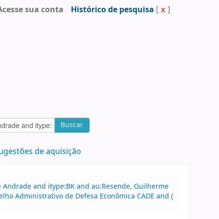
Acesse sua conta
Histórico de pesquisa
[
x
]
Buscar
ugestões de aquisição
 de Andrade and itype:BK and au:Resende, Guilherme
selho Administrativo de Defesa Econômica CADE and (