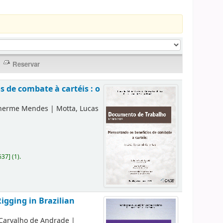
 de combate à cartéis : o
lherme Mendes
|
Motta, Lucas
637
]
(1).
igging in Brazilian
 Carvalho de Andrade
|