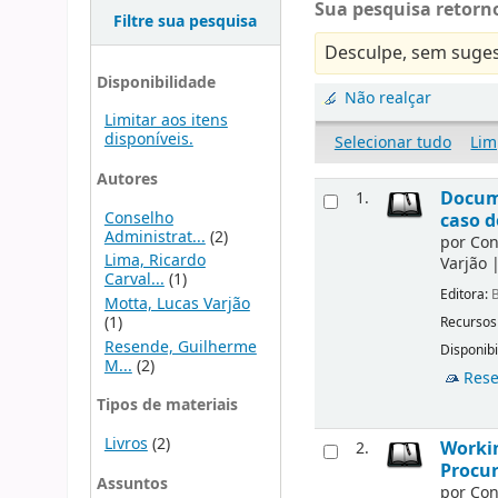
Sua pesquisa retorno
Filtre sua pesquisa
Desculpe, sem suges
Disponibilidade
Não realçar
Limitar aos itens
disponíveis.
Selecionar tudo
Lim
Autores
Docume
1.
Conselho
caso d
Administrat...
(2)
por
Con
Lima, Ricardo
Varjão
Carval...
(1)
Editora:
B
Motta, Lucas Varjão
(1)
Recursos
Resende, Guilherme
Disponibi
M...
(2)
Rese
Tipos de materiais
Livros
(2)
Workin
2.
Procur
Assuntos
por
Con