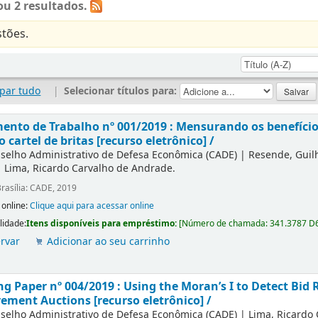
u 2 resultados.
tões.
par tudo
|
Selecionar títulos para:
nto de Trabalho nº 001/2019 : Mensurando os benefícios
o cartel de britas [recurso eletrônico] /
selho Administrativo de Defesa Econômica (CADE)
|
Resende, Gui
|
Lima, Ricardo Carvalho de Andrade.
rasília: CADE, 2019
 online:
Clique aqui para acessar online
lidade:
Itens disponíveis para empréstimo:
[
Número de chamada:
341.3787 D
rvar
Adicionar ao seu carrinho
g Paper nº 004/2019 : Using the Moran’s I to Detect Bid R
ement Auctions [recurso eletrônico] /
selho Administrativo de Defesa Econômica (CADE)
|
Lima, Ricardo