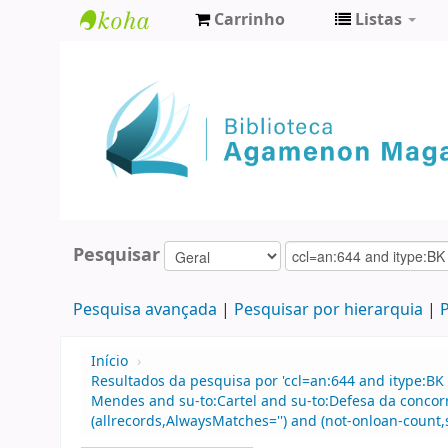
Carrinho
Listas
Biblioteca
Agamenon
Magalhães
Pesquisar
Pesquisa avançada
Pesquisar por hierarquia
P
Início
›
Resultados da pesquisa por 'ccl=an:644 and itype:BK
Mendes and su-to:Cartel and su-to:Defesa da concor
(allrecords,AlwaysMatches='') and (not-onloan-count,s