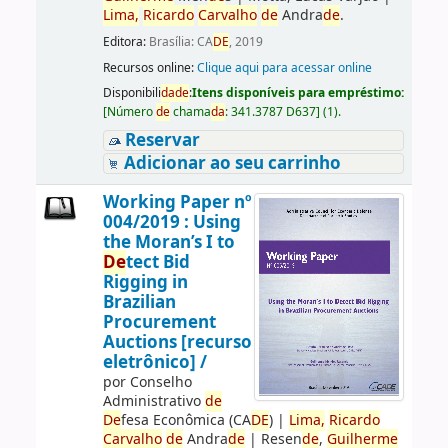
Lima,
Ricardo
Carvalho
de
Andra
de
.
Editora:
Brasília: CA
DE
, 2019
Recursos online:
Clique aqui para acessar online
Disponibili
da
de
:
Itens disponíveis para empréstimo:
[
Número
de
chama
da
:
341.3787 D637
]
(1).
Reservar
Adicionar ao seu carrinho
Working Paper nº
004/2019 : Using
the Moran’s I to
De
tect Bid
Rigging in
Brazilian
Procurement
Auctions [recurso
eletrônico] /
por
Conselho
Administrativo
de
De
fesa Econômica (CA
DE
)
|
Lima,
Ricardo
Carvalho
de
Andra
de
|
Resen
de
,
Guilherme