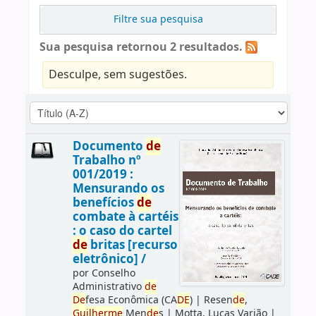
Filtre sua pesquisa
Sua pesquisa retornou 2 resultados.
Desculpe, sem sugestões.
Documento
de
Trabalho nº
001/2019 :
Mensurando os
benefícios
de
combate à cartéis
: o caso do cartel
de
britas [recurso
eletrônico] /
por
Conselho
Administrativo
de
De
fesa Econômica (CA
DE
)
|
Resen
de
,
Guilherme
Men
de
s
|
Motta, Lucas Varjão
|