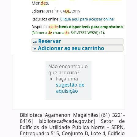
Men
de
s.
Editora:
Brasília: CA
DE
, 2019
Recursos online:
Clique aqui para acessar online
Disponibili
da
de
:
Itens disponíveis para empréstimo:
[
Número
de
chama
da
:
341.3787 W926
]
(1).
Reservar
Adicionar ao seu carrinho
Não encontrou o
que procura?
Faça uma
sugestão de
aquisição
Biblioteca Agamenon Magalhães|(61) 3221-
8416| biblioteca@cade.gov.br| Setor de
Edifícios de Utilidade Pública Norte – SEPN,
Entrequadra 515, Conjunto D, Lote 4, Edifício