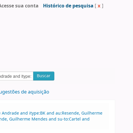
Acesse sua conta
Histórico de pesquisa
[
x
]
Buscar
ugestões de aquisição
 de Andrade and itype:BK and au:Resende, Guilherme
ende, Guilherme Mendes and su-to:Cartel and