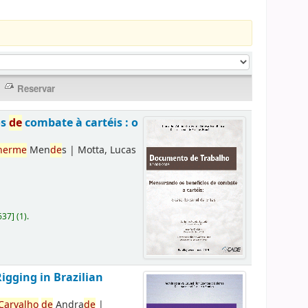
os
de
combate à cartéis : o
herme
Men
de
s
|
Motta, Lucas
637
]
(1).
Rigging in Brazilian
Carvalho
de
Andra
de
|