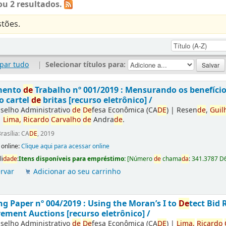
u 2 resultados.
tões.
par tudo
|
Selecionar títulos para:
mento
de
Trabalho nº 001/2019 : Mensurando os benefíci
o cartel
de
britas [recurso eletrônico] /
selho Administrativo
de
De
fesa Econômica (CA
DE
)
|
Resen
de
,
Guil
|
Lima,
Ricardo
Carvalho
de
Andra
de
.
rasília: CA
DE
, 2019
 online:
Clique aqui para acessar online
li
da
de
:
Itens disponíveis para empréstimo:
[
Número
de
chama
da
:
341.3787 D
rvar
Adicionar ao seu carrinho
g Paper nº 004/2019 : Using the Moran’s I to
De
tect Bid 
ement Auctions [recurso eletrônico] /
selho Administrativo
de
De
fesa Econômica (CA
DE
)
|
Lima,
Ricardo