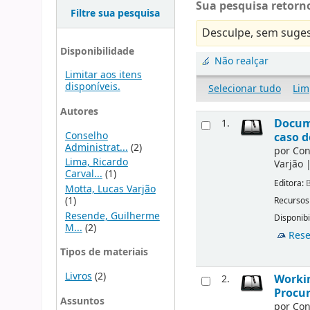
Sua pesquisa retorno
Filtre sua pesquisa
Desculpe, sem suges
Disponibilidade
Não realçar
Limitar aos itens
disponíveis.
Selecionar tudo
Lim
Autores
Docu
1.
Conselho
caso d
Administrat...
(2)
por
Con
Lima, Ricardo
Varjão
Carval...
(1)
Editora:
B
Motta, Lucas Varjão
(1)
Recursos
Resende, Guilherme
Disponibi
M...
(2)
Rese
Tipos de materiais
Livros
(2)
Workin
2.
Procur
Assuntos
por
Con