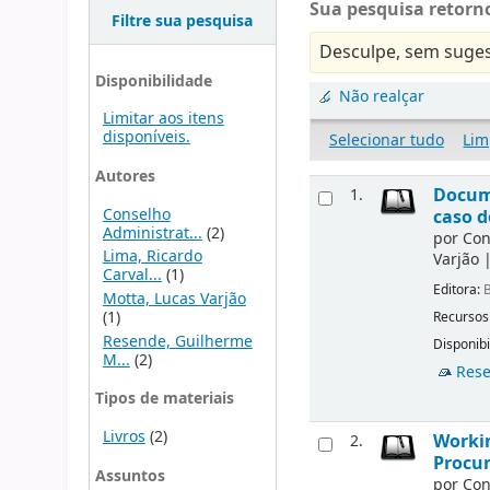
Sua pesquisa retorno
Filtre sua pesquisa
Desculpe, sem suges
Disponibilidade
Não realçar
Limitar aos itens
disponíveis.
Selecionar tudo
Lim
Autores
Docu
1.
Conselho
caso d
Administrat...
(2)
por
Con
Lima, Ricardo
Varjão
Carval...
(1)
Editora:
B
Motta, Lucas Varjão
(1)
Recursos
Resende, Guilherme
Disponibi
M...
(2)
Rese
Tipos de materiais
Livros
(2)
Workin
2.
Procur
Assuntos
por
Con