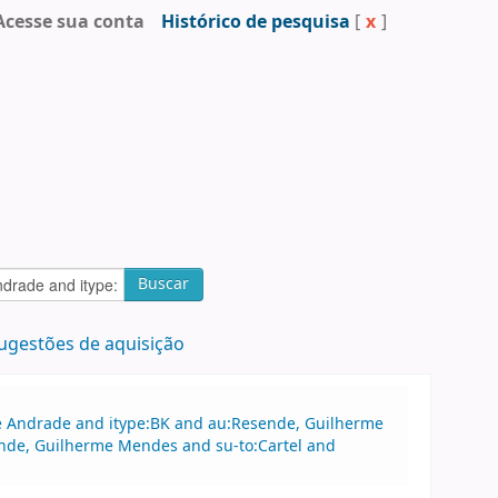
Acesse sua conta
Histórico de pesquisa
[
x
]
Buscar
ugestões de aquisição
 de Andrade and itype:BK and au:Resende, Guilherme
ende, Guilherme Mendes and su-to:Cartel and