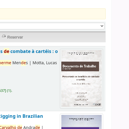
os
de
combate à cartéis : o
herme
Men
de
s
|
Motta, Lucas
637
]
(1).
Rigging in Brazilian
Carvalho
de
Andra
de
|