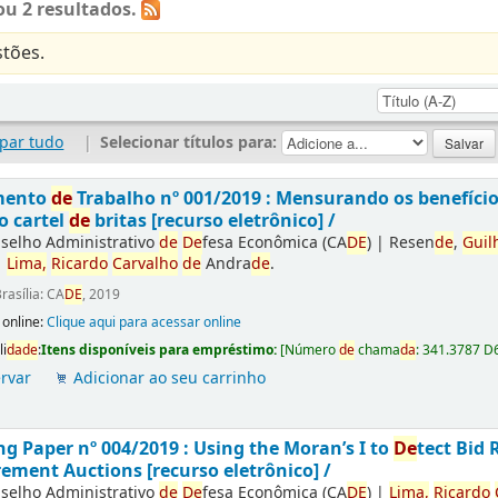
u 2 resultados.
tões.
par tudo
|
Selecionar títulos para:
mento
de
Trabalho nº 001/2019 : Mensurando os benefíci
o cartel
de
britas [recurso eletrônico] /
selho Administrativo
de
De
fesa Econômica (CA
DE
)
|
Resen
de
,
Guil
|
Lima,
Ricardo
Carvalho
de
Andra
de
.
rasília: CA
DE
, 2019
 online:
Clique aqui para acessar online
li
da
de
:
Itens disponíveis para empréstimo:
[
Número
de
chama
da
:
341.3787 D
rvar
Adicionar ao seu carrinho
g Paper nº 004/2019 : Using the Moran’s I to
De
tect Bid 
ement Auctions [recurso eletrônico] /
selho Administrativo
de
De
fesa Econômica (CA
DE
)
|
Lima,
Ricardo