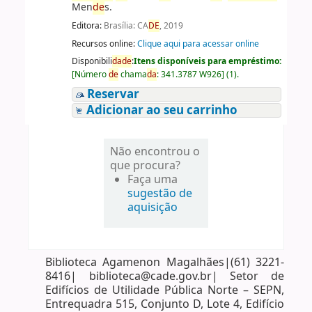
Men
de
s.
Editora:
Brasília: CA
DE
, 2019
Recursos online:
Clique aqui para acessar online
Disponibili
da
de
:
Itens disponíveis para empréstimo:
[
Número
de
chama
da
:
341.3787 W926
]
(1).
Reservar
Adicionar ao seu carrinho
Não encontrou o
que procura?
Faça uma
sugestão de
aquisição
Biblioteca Agamenon Magalhães|(61) 3221-
8416| biblioteca@cade.gov.br| Setor de
Edifícios de Utilidade Pública Norte – SEPN,
Entrequadra 515, Conjunto D, Lote 4, Edifício