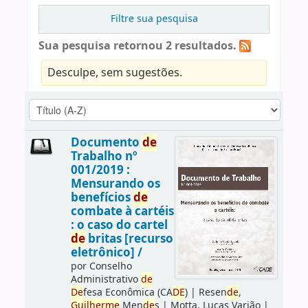
Filtre sua pesquisa
Sua pesquisa retornou 2 resultados.
Desculpe, sem sugestões.
Documento
de
Trabalho nº
001/2019 :
Mensurando os
benefícios
de
combate à cartéis
: o caso do cartel
de
britas [recurso
eletrônico] /
por
Conselho
Administrativo
de
De
fesa Econômica (CA
DE
)
|
Resen
de
,
Guilherme
Men
de
s
|
Motta, Lucas Varjão
|