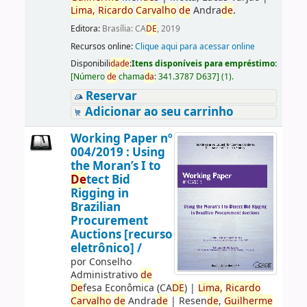
Lima,
Ricardo
Carvalho
de
Andra
de
.
Editora:
Brasília: CA
DE
, 2019
Recursos online:
Clique aqui para acessar online
Disponibili
da
de
:
Itens disponíveis para empréstimo:
[
Número
de
chama
da
:
341.3787 D637
]
(1).
Reservar
Adicionar ao seu carrinho
Working Paper nº
004/2019 : Using
the Moran’s I to
De
tect Bid
Rigging in
Brazilian
Procurement
Auctions [recurso
eletrônico] /
por
Conselho
Administrativo
de
De
fesa Econômica (CA
DE
)
|
Lima,
Ricardo
Carvalho
de
Andra
de
|
Resen
de
,
Guilherme