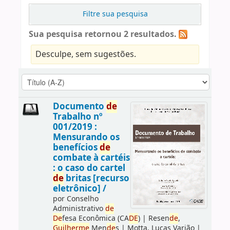
Filtre sua pesquisa
Sua pesquisa retornou 2 resultados.
Desculpe, sem sugestões.
Documento
de
Trabalho nº
001/2019 :
Mensurando os
benefícios
de
combate à cartéis
: o caso do cartel
de
britas [recurso
eletrônico] /
por
Conselho
Administrativo
de
De
fesa Econômica (CA
DE
)
|
Resen
de
,
Guilherme
Men
de
s
|
Motta, Lucas Varjão
|