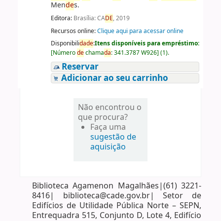
Men
de
s.
Editora:
Brasília: CA
DE
, 2019
Recursos online:
Clique aqui para acessar online
Disponibili
da
de
:
Itens disponíveis para empréstimo:
[
Número
de
chama
da
:
341.3787 W926
]
(1).
Reservar
Adicionar ao seu carrinho
Não encontrou o
que procura?
Faça uma
sugestão de
aquisição
Biblioteca Agamenon Magalhães|(61) 3221-
8416| biblioteca@cade.gov.br| Setor de
Edifícios de Utilidade Pública Norte – SEPN,
Entrequadra 515, Conjunto D, Lote 4, Edifício