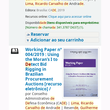
Lima,
Ricardo
Carvalho
de
Andra
de
.
Editora:
Brasília: CA
DE
, 2019
Recursos online:
Clique aqui para acessar online
Disponibili
da
de
:
Itens disponíveis para empréstimo:
[
Número
de
chama
da
:
341.3787 D637
]
(1).
Reservar
Adicionar ao seu carrinho
Working Paper nº
004/2019 : Using
the Moran’s I to
De
tect Bid
Rigging in
Brazilian
Procurement
Auctions [recurso
eletrônico] /
por
Conselho
Administrativo
de
De
fesa Econômica (CA
DE
)
|
Lima,
Ricardo
Carvalho
de
Andra
de
|
Resen
de
,
Guilherme