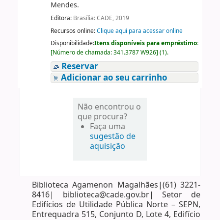
Mendes.
Editora:
Brasília: CADE, 2019
Recursos online:
Clique aqui para acessar online
Disponibilidade:
Itens disponíveis para empréstimo:
[
Número de chamada:
341.3787 W926
]
(1).
Reservar
Adicionar ao seu carrinho
Não encontrou o
que procura?
Faça uma
sugestão de
aquisição
Biblioteca Agamenon Magalhães|(61) 3221-
8416| biblioteca@cade.gov.br| Setor de
Edifícios de Utilidade Pública Norte – SEPN,
Entrequadra 515, Conjunto D, Lote 4, Edifício