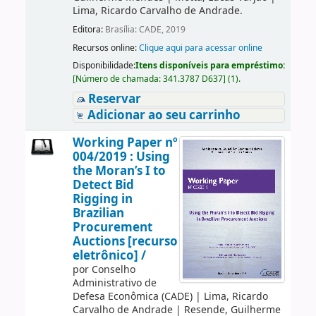
Lima, Ricardo Carvalho de Andrade.
Editora:
Brasília: CADE, 2019
Recursos online:
Clique aqui para acessar online
Disponibilidade:
Itens disponíveis para empréstimo:
[
Número de chamada:
341.3787 D637
]
(1).
Reservar
Adicionar ao seu carrinho
Working Paper nº
004/2019 : Using
the Moran’s I to
Detect Bid
Rigging in
Brazilian
Procurement
Auctions [recurso
eletrônico] /
por
Conselho
Administrativo de
Defesa Econômica (CADE)
|
Lima, Ricardo
Carvalho de Andrade
|
Resende, Guilherme