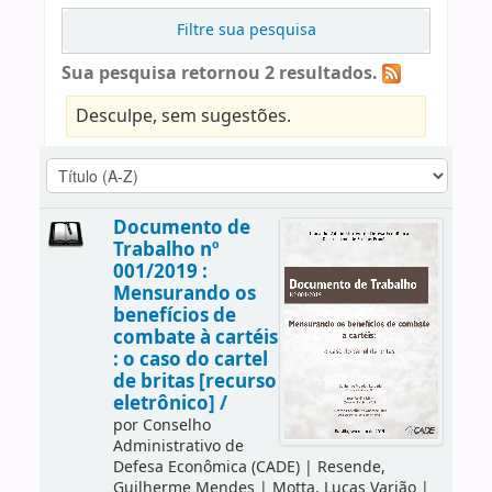
Filtre sua pesquisa
Sua pesquisa retornou 2 resultados.
Desculpe, sem sugestões.
Documento de
Trabalho nº
001/2019 :
Mensurando os
benefícios de
combate à cartéis
: o caso do cartel
de britas [recurso
eletrônico] /
por
Conselho
Administrativo de
Defesa Econômica (CADE)
|
Resende,
Guilherme Mendes
|
Motta, Lucas Varjão
|