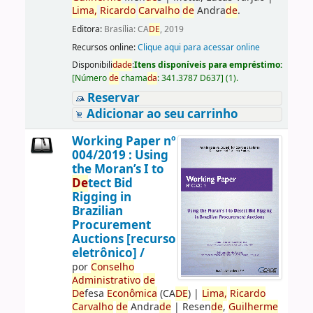
Lima,
Ricardo
Carvalho
de
Andra
de
.
Editora:
Brasília: CA
DE
, 2019
Recursos online:
Clique aqui para acessar online
Disponibili
da
de
:
Itens disponíveis para empréstimo:
[
Número
de
chama
da
:
341.3787 D637
]
(1).
Reservar
Adicionar ao seu carrinho
Working Paper nº
004/2019 : Using
the Moran’s I to
De
tect Bid
Rigging in
Brazilian
Procurement
Auctions [recurso
eletrônico] /
por
Conselho
Administrativo
de
De
fesa
Econômica
(CA
DE
)
|
Lima,
Ricardo
Carvalho
de
Andra
de
|
Resen
de
,
Guilherme