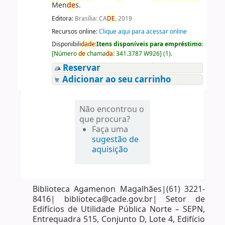
Men
de
s.
Editora:
Brasília: CA
DE
, 2019
Recursos online:
Clique aqui para acessar online
Disponibili
da
de
:
Itens disponíveis para empréstimo:
[
Número
de
chama
da
:
341.3787 W926
]
(1).
Reservar
Adicionar ao seu carrinho
Não encontrou o
que procura?
Faça uma
sugestão de
aquisição
Biblioteca Agamenon Magalhães|(61) 3221-
8416| biblioteca@cade.gov.br| Setor de
Edifícios de Utilidade Pública Norte – SEPN,
Entrequadra 515, Conjunto D, Lote 4, Edifício