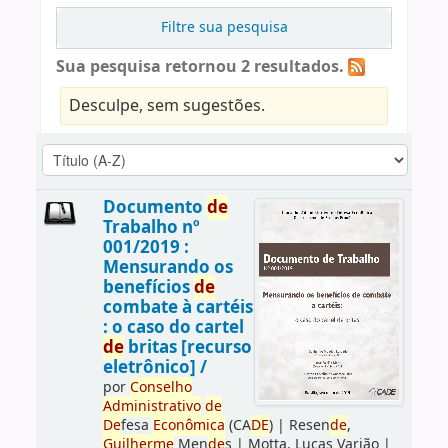
Filtre sua pesquisa
Sua pesquisa retornou 2 resultados.
Desculpe, sem sugestões.
Documento
de
Trabalho nº
001/2019 :
Mensurando os
benefícios
de
combate à cartéis
: o caso do cartel
de
britas [recurso
eletrônico] /
por
Conselho
Administrativo
de
De
fesa
Econômica
(CA
DE
)
|
Resen
de
,
Guilherme
Men
de
s
|
Motta, Lucas Varjão
|