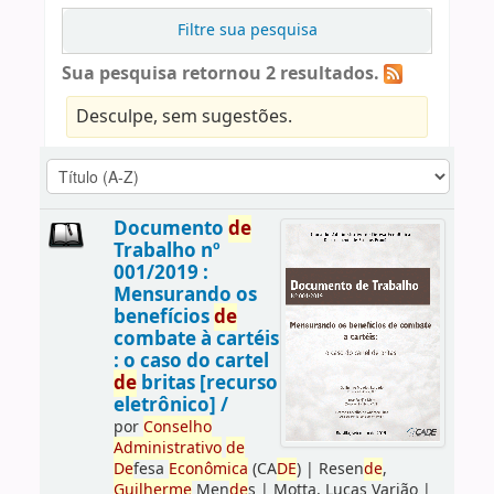
Filtre sua pesquisa
Sua pesquisa retornou 2 resultados.
Desculpe, sem sugestões.
Documento
de
Trabalho nº
001/2019 :
Mensurando os
benefícios
de
combate à cartéis
: o caso do cartel
de
britas [recurso
eletrônico] /
por
Conselho
Administrativo
de
De
fesa
Econômica
(CA
DE
)
|
Resen
de
,
Guilherme
Men
de
s
|
Motta, Lucas Varjão
|