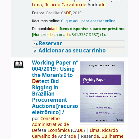
Lima,
Ricardo
Carvalho
de
Andra
de
.
Editora:
Brasília: CA
DE
, 2019
Recursos online:
Clique aqui para acessar online
Disponibili
da
de
:
Itens disponíveis para empréstimo:
[
Número
de
chama
da
:
341.3787 D637
]
(1).
Reservar
Adicionar ao seu carrinho
Working Paper nº
004/2019 : Using
the Moran’s I to
De
tect Bid
Rigging in
Brazilian
Procurement
Auctions [recurso
eletrônico] /
por
Conselho
Administrativo
de
De
fesa
Econômica
(CA
DE
)
|
Lima,
Ricardo
Carvalho
de
Andra
de
|
Resen
de
,
Guilherme