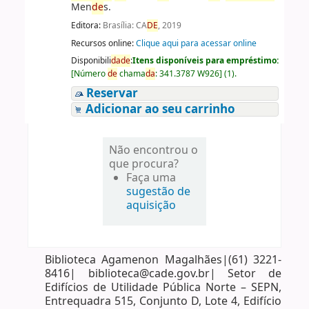
Men
de
s.
Editora:
Brasília: CA
DE
, 2019
Recursos online:
Clique aqui para acessar online
Disponibili
da
de
:
Itens disponíveis para empréstimo:
[
Número
de
chama
da
:
341.3787 W926
]
(1).
Reservar
Adicionar ao seu carrinho
Não encontrou o
que procura?
Faça uma
sugestão de
aquisição
Biblioteca Agamenon Magalhães|(61) 3221-
8416| biblioteca@cade.gov.br| Setor de
Edifícios de Utilidade Pública Norte – SEPN,
Entrequadra 515, Conjunto D, Lote 4, Edifício