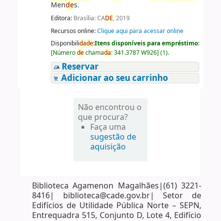
Men
de
s.
Editora:
Brasília: CA
DE
, 2019
Recursos online:
Clique aqui para acessar online
Disponibili
da
de
:
Itens disponíveis para empréstimo:
[
Número
de
chama
da
:
341.3787 W926
]
(1).
Reservar
Adicionar ao seu carrinho
Não encontrou o
que procura?
Faça uma
sugestão de
aquisição
Biblioteca Agamenon Magalhães|(61) 3221-
8416| biblioteca@cade.gov.br| Setor de
Edifícios de Utilidade Pública Norte – SEPN,
Entrequadra 515, Conjunto D, Lote 4, Edifício