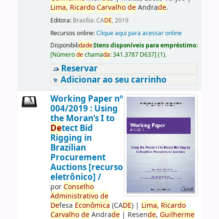
Lima,
Ricardo
Carvalho
de
Andra
de
.
Editora:
Brasília: CA
DE
, 2019
Recursos online:
Clique aqui para acessar online
Disponibili
da
de
:
Itens disponíveis para empréstimo:
[
Número
de
chama
da
:
341.3787 D637
]
(1).
Reservar
Adicionar ao seu carrinho
Working Paper nº
004/2019 : Using
the Moran’s I to
De
tect Bid
Rigging in
Brazilian
Procurement
Auctions [recurso
eletrônico] /
por
Conselho
Administrativo
de
De
fesa
Econômica
(CA
DE
)
|
Lima,
Ricardo
Carvalho
de
Andra
de
|
Resen
de
,
Guilherme