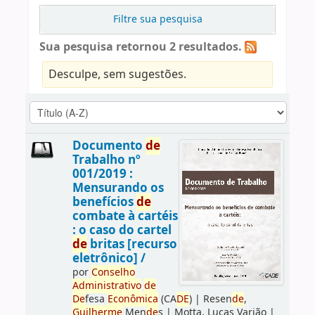
Filtre sua pesquisa
Sua pesquisa retornou 2 resultados.
Desculpe, sem sugestões.
Documento
de
Trabalho nº
001/2019 :
Mensurando os
benefícios
de
combate à cartéis
: o caso do cartel
de
britas [recurso
eletrônico] /
por
Conselho
Administrativo
de
De
fesa
Econômica
(CA
DE
)
|
Resen
de
,
Guilherme
Men
de
s
|
Motta, Lucas Varjão
|