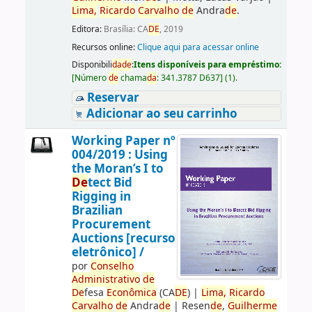
Lima,
Ricardo
Carvalho
de
Andra
de
.
Editora:
Brasília: CA
DE
, 2019
Recursos online:
Clique aqui para acessar online
Disponibili
da
de
:
Itens disponíveis para empréstimo:
[
Número
de
chama
da
:
341.3787 D637
]
(1).
Reservar
Adicionar ao seu carrinho
Working Paper nº
004/2019 : Using
the Moran’s I to
De
tect Bid
Rigging in
Brazilian
Procurement
Auctions [recurso
eletrônico] /
por
Conselho
Administrativo
de
De
fesa
Econômica
(CA
DE
)
|
Lima,
Ricardo
Carvalho
de
Andra
de
|
Resen
de
,
Guilherme