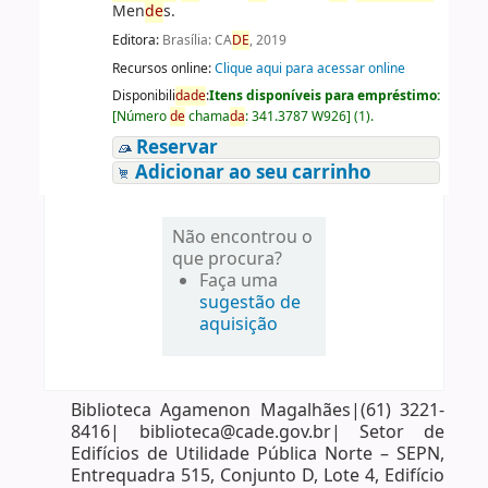
Men
de
s.
Editora:
Brasília: CA
DE
, 2019
Recursos online:
Clique aqui para acessar online
Disponibili
da
de
:
Itens disponíveis para empréstimo:
[
Número
de
chama
da
:
341.3787 W926
]
(1).
Reservar
Adicionar ao seu carrinho
Não encontrou o
que procura?
Faça uma
sugestão de
aquisição
Biblioteca Agamenon Magalhães|(61) 3221-
8416| biblioteca@cade.gov.br| Setor de
Edifícios de Utilidade Pública Norte – SEPN,
Entrequadra 515, Conjunto D, Lote 4, Edifício