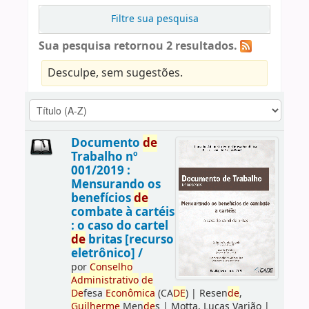
Filtre sua pesquisa
Sua pesquisa retornou 2 resultados.
Desculpe, sem sugestões.
Documento
de
Trabalho nº
001/2019 :
Mensurando os
benefícios
de
combate à cartéis
: o caso do cartel
de
britas [recurso
eletrônico] /
por
Conselho
Administrativo
de
De
fesa
Econômica
(CA
DE
)
|
Resen
de
,
Guilherme
Men
de
s
|
Motta, Lucas Varjão
|