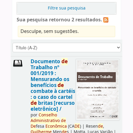
Filtre sua pesquisa
Sua pesquisa retornou 2 resultados.
Desculpe, sem sugestões.
Documento
de
Trabalho nº
001/2019 :
Mensurando os
benefícios
de
combate à cartéis
: o caso do cartel
de
britas [recurso
eletrônico] /
por
Conselho
Administrativo
de
De
fesa
Econômica
(CA
DE
)
|
Resen
de
,
Guilherme
Men
de
s
|
Motta, Lucas Varjão
|