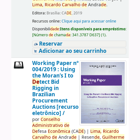
Lima,
Ricardo
Carvalho
de
Andra
de
.
Editora:
Brasília: CA
DE
, 2019
Recursos online:
Clique aqui para acessar online
Disponibili
da
de
:
Itens disponíveis para empréstimo:
[
Número
de
chama
da
:
341.3787 D637
]
(1).
Reservar
Adicionar ao seu carrinho
Working Paper nº
004/2019 : Using
the Moran’s I to
De
tect Bid
Rigging in
Brazilian
Procurement
Auctions [recurso
eletrônico] /
por
Conselho
Administrativo
de
De
fesa
Econômica
(CA
DE
)
|
Lima,
Ricardo
Carvalho
de
Andra
de
|
Resen
de
,
Guilherme