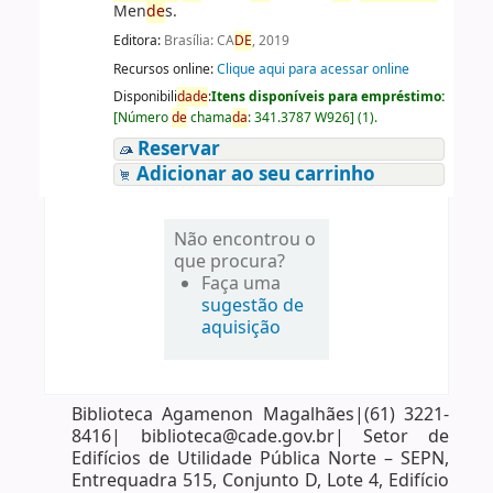
Men
de
s.
Editora:
Brasília: CA
DE
, 2019
Recursos online:
Clique aqui para acessar online
Disponibili
da
de
:
Itens disponíveis para empréstimo:
[
Número
de
chama
da
:
341.3787 W926
]
(1).
Reservar
Adicionar ao seu carrinho
Não encontrou o
que procura?
Faça uma
sugestão de
aquisição
Biblioteca Agamenon Magalhães|(61) 3221-
8416| biblioteca@cade.gov.br| Setor de
Edifícios de Utilidade Pública Norte – SEPN,
Entrequadra 515, Conjunto D, Lote 4, Edifício