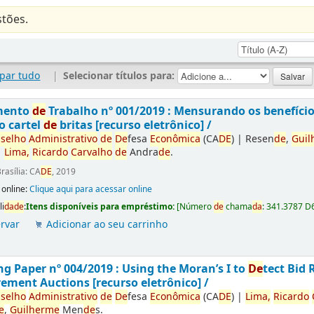
tões.
par tudo
|
Selecionar títulos para:
mento
de
Trabalho nº 001/2019 : Mensurando os benefíci
o cartel
de
britas [recurso eletrônico] /
selho
Administrativo
de
De
fesa
Econômica
(CA
DE
)
|
Resen
de
,
Guil
|
Lima,
Ricardo
Carvalho
de
Andra
de
.
rasília: CA
DE
, 2019
 online:
Clique aqui para acessar online
li
da
de
:
Itens disponíveis para empréstimo:
[
Número
de
chama
da
:
341.3787 D
rvar
Adicionar ao seu carrinho
g Paper nº 004/2019 : Using the Moran’s I to
De
tect Bid 
ement Auctions [recurso eletrônico] /
selho
Administrativo
de
De
fesa
Econômica
(CA
DE
)
|
Lima,
Ricardo
e
,
Guilherme
Men
de
s.