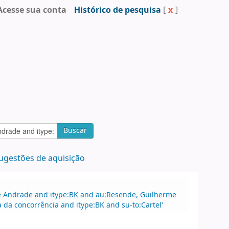
Acesse sua conta
Histórico de pesquisa
[
x
]
Buscar
ugestões de aquisição
 de Andrade and itype:BK and au:Resende, Guilherme
da concorrência and itype:BK and su-to:Cartel'