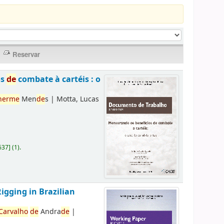
os
de
combate à cartéis : o
herme
Men
de
s
|
Motta, Lucas
637
]
(1).
Rigging in Brazilian
Carvalho
de
Andra
de
|