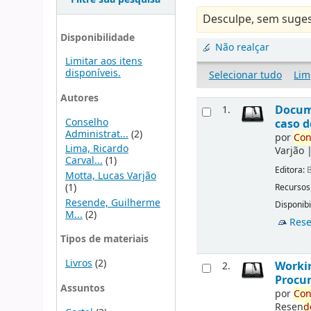
Desculpe, sem suges
Disponibilidade
Não realçar
Limitar aos itens
disponíveis.
Selecionar tudo
Lim
Autores
Docu
1.
Conselho
caso d
Administrat...
(2)
por
Con
Lima, Ricardo
Varjão
Carval...
(1)
Editora:
B
Motta, Lucas Varjão
(1)
Recursos
Resende, Guilherme
Disponibi
M...
(2)
Rese
Tipos de materiais
Livros
(2)
Workin
2.
Procur
Assuntos
por
Con
Resen
d