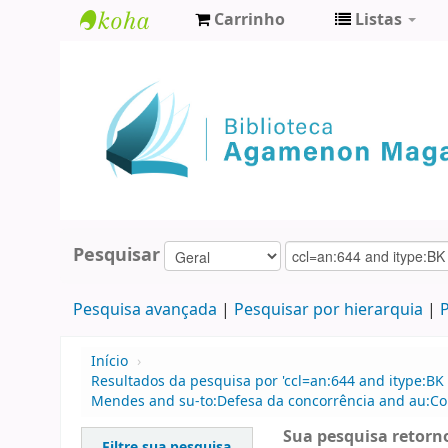
Carrinho
Listas
Biblioteca
Agamenon
Magalhães
Pesquisar
Pesquisa avançada
Pesquisar por hierarquia
P
Início
›
Resultados da pesquisa por 'ccl=an:644 and itype:BK
Mendes and su-to:Defesa da concorrência and au:Con
Sua pesquisa retorno
Filtre sua pesquisa