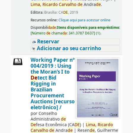
Lima,
Ricardo
Carvalho
de
Andra
de
.
Editora:
Brasília: CA
DE
, 2019
Recursos online:
Clique aqui para acessar online
Disponibili
da
de
:
Itens disponíveis para empréstimo:
[
Número
de
chama
da
:
341.3787 D637
]
(1).
Reservar
Adicionar ao seu carrinho
Working Paper nº
004/2019 : Using
the Moran’s I to
De
tect Bid
Rigging in
Brazilian
Procurement
Auctions [recurso
eletrônico] /
por
Conselho
Administrativo
de
De
fesa Econômica (CA
DE
)
|
Lima,
Ricardo
Carvalho
de
Andra
de
|
Resen
de
, Guilherme