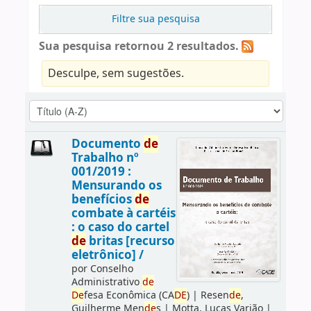
Filtre sua pesquisa
Sua pesquisa retornou 2 resultados.
Desculpe, sem sugestões.
Documento
de
Trabalho nº
001/2019 :
Mensurando os
benefícios
de
combate à cartéis
: o caso do cartel
de
britas [recurso
eletrônico] /
por
Conselho
Administrativo
de
De
fesa Econômica (CA
DE
)
|
Resen
de
,
Guilherme Men
de
s
|
Motta, Lucas Varjão
|