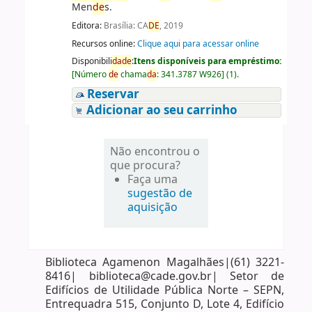
Men
de
s.
Editora:
Brasília: CA
DE
, 2019
Recursos online:
Clique aqui para acessar online
Disponibili
da
de
:
Itens disponíveis para empréstimo:
[
Número
de
chama
da
:
341.3787 W926
]
(1).
Reservar
Adicionar ao seu carrinho
Não encontrou o
que procura?
Faça uma
sugestão de
aquisição
Biblioteca Agamenon Magalhães|(61) 3221-
8416| biblioteca@cade.gov.br| Setor de
Edifícios de Utilidade Pública Norte – SEPN,
Entrequadra 515, Conjunto D, Lote 4, Edifício