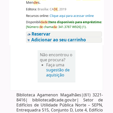
Men
de
s.
Editora:
Brasília: CA
DE
, 2019
Recursos online:
Clique aqui para acessar online
Disponibili
da
de
:
Itens disponíveis para empréstimo:
[
Número
de
chama
da
:
341.3787 W926
]
(1).
Reservar
Adicionar ao seu carrinho
Não encontrou o
que procura?
Faça uma
sugestão de
aquisição
Biblioteca Agamenon Magalhães|(61) 3221-
8416| biblioteca@cade.gov.br| Setor de
Edifícios de Utilidade Pública Norte – SEPN,
Entrequadra 515, Conjunto D, Lote 4, Edifício