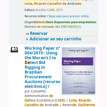
Lima,
Ricardo
Carvalho
de
Andra
de
.
Editora:
Brasília: CA
DE
, 2019
Recursos online:
Clique aqui para acessar online
Disponibili
da
de
:
Itens disponíveis para empréstimo:
[
Número
de
chama
da
:
341.3787 D637
]
(1).
Reservar
Adicionar ao seu carrinho
Working Paper nº
004/2019 : Using
the Moran’s I to
De
tect Bid
Rigging in
Brazilian
Procurement
Auctions [recurso
eletrônico] /
por
Conselho
Administrativo
de
De
fesa Econômica (CA
DE
)
|
Lima,
Ricardo
Carvalho
de
Andra
de
|
Resen
de
,
Guilherme