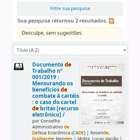
Filtre sua pesquisa
Sua pesquisa retornou 2 resultados.
Desculpe, sem sugestões.
Documento
de
Trabalho nº
001/2019 :
Mensurando os
benefícios
de
combate à cartéis
: o caso do cartel
de
britas [recurso
eletrônico] /
por
Conselho
Administrativo
de
De
fesa Econômica (CA
DE
)
|
Resen
de
,
Guilherme
Men
de
s
|
Motta, Lucas Varjão
|